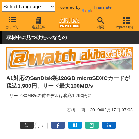
Powered by
Translate
AKIBA PC Hotline!
秋葉原情報
価格情報
特価情報
カテゴリ
過去記事
検索
Impressサイト
取材中に見つけた○○なもの
A1対応のSanDisk製128GB microSDXCカードが
税込1,980円、リード最大100MB/s
リード80MB/sの前モデルは税込1,790円に
石橋 一衛
2019年2月17日 07:05
リスト