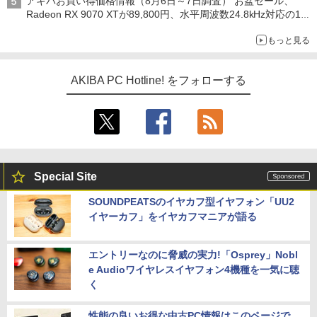
アキバお買い得価格情報（8月6日～7日調査） お盆セール、
Radeon RX 9070 XTが89,800円、水平周波数24.8kHz対応の17
型モニターが9,801円、暑さ指数連動セール ほか
もっと見る
AKIBA PC Hotline! をフォローする
Special Site
SOUNDPEATSのイヤカフ型イヤフォン「UU2
イヤーカフ」をイヤカフマニアが語る
エントリーなのに脅威の実力!「Osprey」Nobl
e Audioワイヤレスイヤフォン4機種を一気に聴
く
性能の良いお得な中古PC情報はこのページで