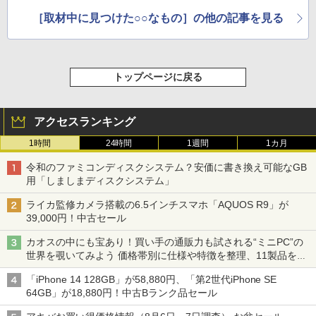
1,500円
［取材中に見つけた○○なもの］の他の記事を見る
トップページに戻る
アクセスランキング
1時間
24時間
1週間
1カ月
令和のファミコンディスクシステム？安価に書き換え可能なGB
用「しましまディスクシステム」
ライカ監修カメラ搭載の6.5インチスマホ「AQUOS R9」が
39,000円！中古セール
カオスの中にも宝あり！買い手の通販力も試される“ミニPC”の
世界を覗いてみよう 価格帯別に仕様や特徴を整理、11製品をピ
ックアップ text by 石川 ひさよし
「iPhone 14 128GB」が58,880円、「第2世代iPhone SE
64GB」が18,880円！中古Bランク品セール