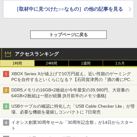
［取材中に見つけた○○なもの］の他の記事を見る
トップページに戻る
アクセスランキング
1時間
24時間
1週間
1カ月
XBOX Series Xが値上げで10万円超え。近い性能のゲーミング
PCを自作するといくらになる？【石田賀津男の『酒の肴にPCゲ
ーム』】
DDR5メモリの16GB×2枚組が今年最安の39,980円、大容量の
64GB×2枚組は一部が続騰 [8月前半のメモリ価格]
USBケーブルの確認に特化した「USB Cable Checker Lite」が登
場、必要な機能を凝縮しコンパクトに 7日発売
イオシス創業30周年セール「30周年記念祭」が14日からスター
ト