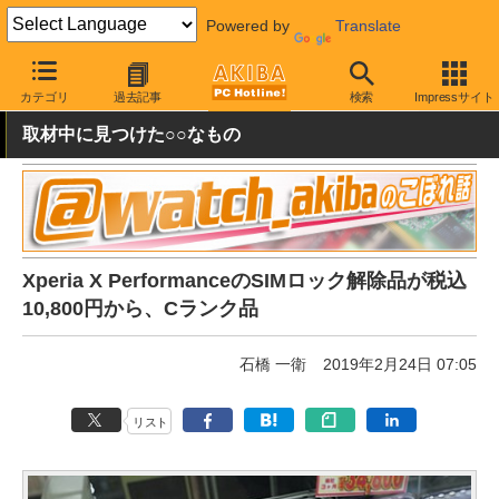
Powered by
Translate
AKIBA PC Hotline!
秋葉原情報
価格情報
特価情報
カテゴリ
過去記事
検索
Impressサイト
取材中に見つけた○○なもの
Xperia X PerformanceのSIMロック解除品が税込
10,800円から、Cランク品
石橋 一衛
2019年2月24日 07:05
リスト