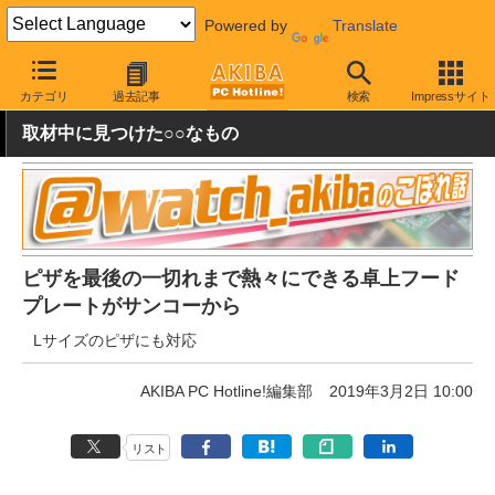
Powered by
Translate
AKIBA PC Hotline!
おもしろグッズ・キャラもの
おもしろグッズ
カテゴリ
過去記事
検索
Impressサイト
取材中に見つけた○○なもの
ピザを最後の一切れまで熱々にできる卓上フード
プレートがサンコーから
Lサイズのピザにも対応
AKIBA PC Hotline!編集部
2019年3月2日 10:00
リスト