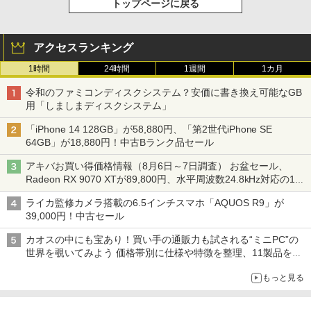
トップページに戻る
アクセスランキング
1時間
24時間
1週間
1カ月
令和のファミコンディスクシステム？安価に書き換え可能なGB
用「しましまディスクシステム」
「iPhone 14 128GB」が58,880円、「第2世代iPhone SE
64GB」が18,880円！中古Bランク品セール
アキバお買い得価格情報（8月6日～7日調査） お盆セール、
Radeon RX 9070 XTが89,800円、水平周波数24.8kHz対応の17
型モニターが9,801円、暑さ指数連動セール ほか
ライカ監修カメラ搭載の6.5インチスマホ「AQUOS R9」が
39,000円！中古セール
カオスの中にも宝あり！買い手の通販力も試される“ミニPC”の
世界を覗いてみよう 価格帯別に仕様や特徴を整理、11製品をピ
ックアップ text by 石川 ひさよし
もっと見る