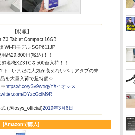
【特報】
a Z3 Tablet Compact 16GB
 Wi-Fiモデル SGP611JP
用品29,800円(税込)！！
ブの超名機XZ3TCを500台入荷！！
ト...いまだに人気が衰えないペリアタブの未
用品を大量入荷で超特価☆
況⇒
https://t.co/ySv9wtrqyY
#イオシス
.twitter.com/DYzcGcIM9R
@iosys_official)
2019年3月6日
[Amazonで購入]