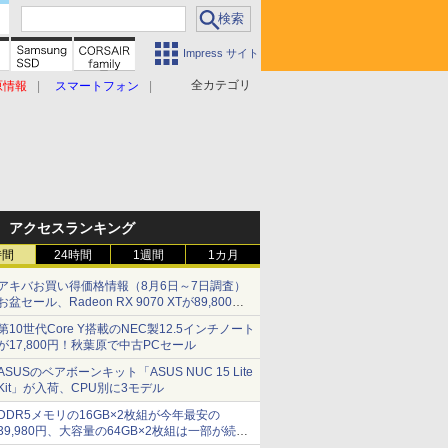
Impress サイト
全カテゴリ
原情報
スマートフォン
アクセスランキング
時間
24時間
1週間
1カ月
アキバお買い得価格情報（8月6日～7日調査）
お盆セール、Radeon RX 9070 XTが89,800
円、水平周波数24.8kHz対応の17型モニターが
第10世代Core Y搭載のNEC製12.5インチノート
9,801円、暑さ指数連動セール ほか
が17,800円！秋葉原で中古PCセール
ASUSのベアボーンキット「ASUS NUC 15 Lite
Kit」が入荷、CPU別に3モデル
DDR5メモリの16GB×2枚組が今年最安の
39,980円、大容量の64GB×2枚組は一部が続騰
[8月前半のメモリ価格]