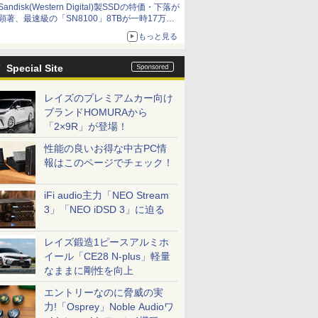
Sandisk(Western Digital)製SSDの特価・下落が
顕著、最速級の「SN8100」8TBが一時17万円
割れ [8月前半のSSD価格]
もっと見る
Special Site
レイズのプレミアムカー向け
ブランドHOMURAから
「2×9R」が登場！
性能の良いお得な中古PC情
報はこのページでチェック！
iFi audio主力「NEO Stream
3」「NEO iDSD 3」に迫る
レイズ鍛造1ピースアルミホ
イール「CE28 N-plus」軽量
なままに剛性を向上
エントリーなのに脅威の実
力!「Osprey」Noble Audioワ