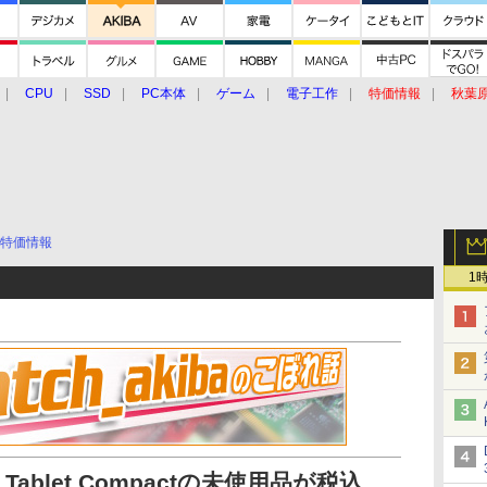
CPU
SSD
PC本体
ゲーム
電子工作
特価情報
秋葉
グルメ
イベント
価格動向
特価情報
1
Z3 Tablet Compactの未使用品が税込