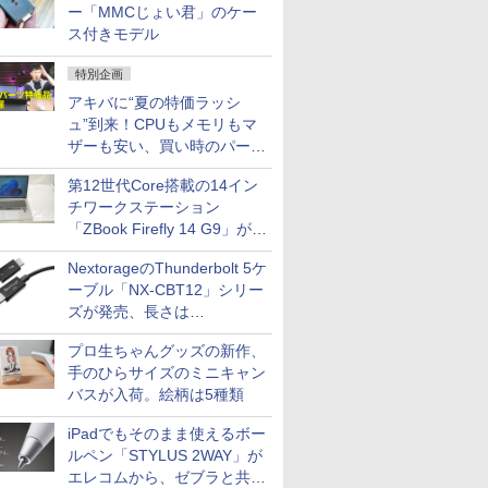
ー「MMCじょい君」のケー
ス付きモデル
特別企画
アキバに“夏の特価ラッシ
ュ”到来！CPUもメモリもマ
ザーも安い、買い時のパーツ
は？【8月7日(金)22時配信】
第12世代Core搭載の14イン
チワークステーション
「ZBook Firefly 14 G9」が
79,800円！秋葉原で中古PC
NextorageのThunderbolt 5ケ
セール
ーブル「NX-CBT12」シリー
ズが発売、長さは
30cm/50cm/1mの3種類
プロ生ちゃんグッズの新作、
手のひらサイズのミニキャン
バスが入荷。絵柄は5種類
iPadでもそのまま使えるボー
ルペン「STYLUS 2WAY」が
エレコムから、ゼブラと共同