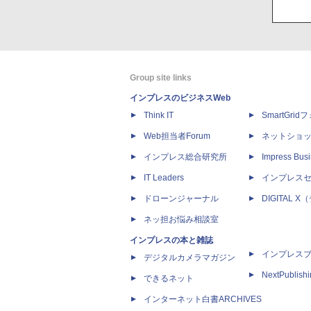
Group site links
インプレスのビジネスWeb
Think IT
SmartGri
Web担当者Forum
ネットショ
インプレス総合研究所
Impress Busi
IT Leaders
インプレス
ドローンジャーナル
DIGITAL
ネッ担お悩み相談室
インプレスの本と雑誌
インプレス
デジタルカメラマガジン
NextPublish
できるネット
インターネット白書ARCHIVES