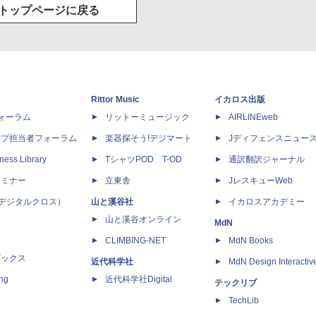
トップページに戻る
Rittor Music
イカロス出版
dフォーラム
リットーミュージック
AIRLINEweb
ップ担当者フォーラム
楽器探そう!デジマート
Jディフェンスニュー
ness Library
TシャツPOD T-OD
通訳翻訳ジャーナル
セミナー
立東舎
JレスキューWeb
 X（デジタルクロス）
山と溪谷社
イカロスアカデミー
山と溪谷オンライン
MdN
CLIMBING-NET
MdN Books
ブックス
近代科学社
MdN Design Interactiv
ing
近代科学社Digital
テックリブ
TechLib