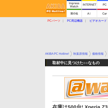
PCパーツ
PC周辺機器
ビデオカード
タブレット
おもしろグッズ
ショップ
AKIBA PC Hotline!
秋葉原情報
価格情報
取材中に見つけた○○なもの
在庫は500台! Xperia 