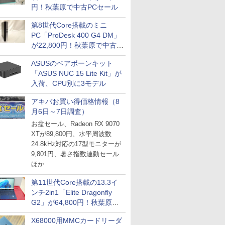
円！秋葉原で中古PCセール
第8世代Core搭載のミニ
PC「ProDesk 400 G4 DM」
が22,800円！秋葉原で中古
PCセール
ASUSのベアボーンキット
「ASUS NUC 15 Lite Kit」が
入荷、CPU別に3モデル
アキバお買い得価格情報（8
月6日～7日調査）
お盆セール、Radeon RX 9070
XTが89,800円、水平周波数
24.8kHz対応の17型モニターが
9,801円、暑さ指数連動セール
ほか
第11世代Core搭載の13.3イ
ンチ2in1「Elite Dragonfly
G2」が64,800円！秋葉原で
中古PCセール
X68000用MMCカードリーダ