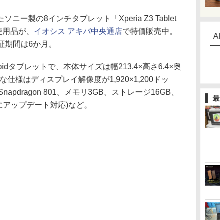
ニー製の8インチタブレット「Xperia Z3 Tablet
の未使用品が、
イオシス アキバ中央通店
で特価販売中。
A
保証期間は6か月。
dタブレットで、本体サイズは幅213.4×高さ6.4×奥
主な仕様はディスプレイ解像度が1,920×1,200ドッ
pdragon 801、メモリ3GB、ストレージ16GB、
最
 6.0.1にアップデート対応)など。