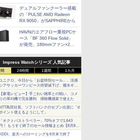
開発
デュアルファンクーラー搭載
の「PULSE AMD Radeon
RX 9050」がSAPPHIREから
HAVNのエアフロー重視PCケ
ース「BF 360 Flow Solid」
が発売、180mmファン×2搭
載
Impress Watchシリーズ 人気記事
時間
24時間
1週間
1カ月
ユニクロ、今日から「お盆特別セール」。涼感
シアサッカーワンピース待望値下げ、撥水ギア
ショーツは1990円に
【家電レビュー】手ごわい雑草との戦い、コメ
リの草刈機で完全勝利 掃除機感覚で使えた
NTT島田社長、ソフトバンクのセブン出資に「d
ポイント使えるようにして」
「オクトパストラベラー」70%オフで1,643
円！ もうすぐ終了のセール情報まとめ【8月8日
更新】
KDDI、楽天へのローミングを9月末で終了
ニンテンドーeショップでは「大神 絶景版」が