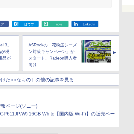
ェア
はてブ
note
LinkedIn
el 3」
ASRockの「花粉症シーズ
品が税
ン対策キャンペーン」が
▲
使用品が
スタート、Radeon購入者
向け
けた○○なもの］の他の記事を見る
の製品情報ページ(ソニー)
act (SGP611JP/W) 16GB White【国内版 Wi-Fi】の販売ペー