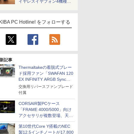
イヤレスイヤフォン4機種を
一気に聴く
KIBA PC Hotline! をフォローする
新記事
Thermaltakeの着脱式ブレー
ド採用ファン「SWAFAN 120
EX INFINITY ARGB Sync」
に単品パッケージ
交換用リバースファンブレード
付属
CORSAIR製PCケース
「FRAME 4000/5000」向け
アクセサリが複数登場、天然
木製パネルや背面コネクタ対
第10世代Core Y搭載のNEC
応トレイなど
製12.5インチノートが17,800