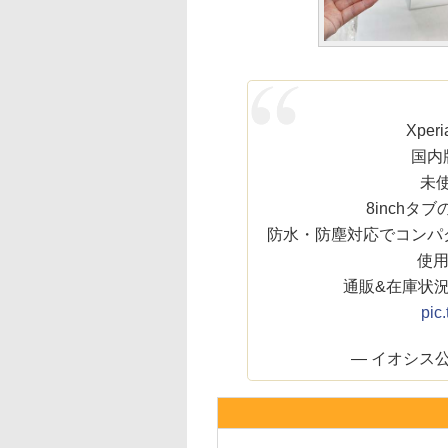
Xperi
国内版
未使
8inchタ
防水・防塵対応でコンパク
使
通販&在庫状
pic
— イオシス公式 (