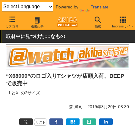
Powered by
Translate
AKIBA PC Hotline!
その他
カテゴリ
過去記事
検索
Impressサイト
取材中に見つけた○○なもの
“X68000”のロゴ入りTシャツが店頭入荷、BEEP
で販売中
LとXLの2サイズ
森 篤司
2019年3月20日 08:30
リスト