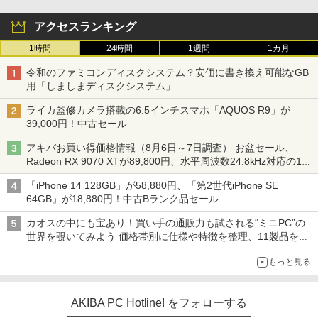
アクセスランキング
1時間
24時間
1週間
1カ月
令和のファミコンディスクシステム？安価に書き換え可能なGB
用「しましまディスクシステム」
ライカ監修カメラ搭載の6.5インチスマホ「AQUOS R9」が
39,000円！中古セール
アキバお買い得価格情報（8月6日～7日調査） お盆セール、
Radeon RX 9070 XTが89,800円、水平周波数24.8kHz対応の17
型モニターが9,801円、暑さ指数連動セール ほか
「iPhone 14 128GB」が58,880円、「第2世代iPhone SE
64GB」が18,880円！中古Bランク品セール
カオスの中にも宝あり！買い手の通販力も試される“ミニPC”の
世界を覗いてみよう 価格帯別に仕様や特徴を整理、11製品をピ
ックアップ text by 石川 ひさよし
もっと見る
AKIBA PC Hotline! をフォローする