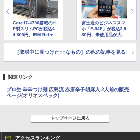
Core i7-4790搭載のH
富士通のビジネススマ
P製スリムPCが税込4
ホ「F-04F」が税込3,9
4,800円、IBM Refres
80円、未使用品が大量
hed PC
入荷
［取材中に見つけた○○なもの］の他の記事を見る
関連リンク
プロ生 辛辛つけ麺 広島流 赤唐辛子胡麻入 2人前の販売
ページ(オリオスペック)
トップページに戻る
アクセスランキング