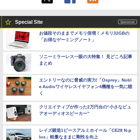
Special Site
お値段そのままでメモリ倍増！メモリ32GBの
「お得なゲーミングノート」
ソニーミラーレス一眼の大特集！ 見どころ記事
まとめ
エントリーなのに脅威の実力!「Osprey」Nobl
e Audioワイヤレスイヤフォン4機種を一気に聴
く
クリエイティブが作った2万円台の“小さなピュ
アオーディオスピーカー”
レイズ鍛造1ピースアルミホイール「CE28 N-p
lus」軽量なままに剛性を向上