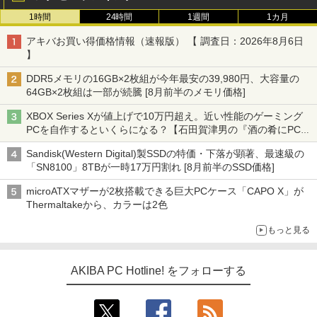
1時間
24時間
1週間
1カ月
アキバお買い得価格情報（速報版） 【 調査日：2026年8月6日
】
DDR5メモリの16GB×2枚組が今年最安の39,980円、大容量の
64GB×2枚組は一部が続騰 [8月前半のメモリ価格]
XBOX Series Xが値上げで10万円超え。近い性能のゲーミング
PCを自作するといくらになる？【石田賀津男の『酒の肴にPCゲ
ーム』】
Sandisk(Western Digital)製SSDの特価・下落が顕著、最速級の
「SN8100」8TBが一時17万円割れ [8月前半のSSD価格]
microATXマザーが2枚搭載できる巨大PCケース「CAPO X」が
Thermaltakeから、カラーは2色
もっと見る
AKIBA PC Hotline! をフォローする