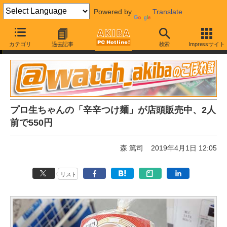
Powered by
Translate
取材中に見つけた○○なもの
カテゴリ
過去記事
検索
Impressサイト
プロ生ちゃんの「辛辛つけ麺」が店頭販売中、2人
前で550円
森 篤司
2019年4月1日 12:05
リスト