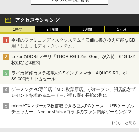
トップページに戻る
アクセスランキング
1時間
24時間
1週間
1カ月
令和のファミコンディスクシステム？安価に書き換え可能なGB
用「しましまディスクシステム」
LexarのDDR5メモリ「THOR RGB 2nd Gen」が入荷、64GB×2
枚組など3種類
ライカ監修カメラ搭載の6.5インチスマホ「AQUOS R9」が
39,000円！中古セール
ゲーミングPC専門店「MDL秋葉原店」がオープン、開店記念プ
レゼントを求めるユーザーが押し寄せ長蛇の列に
microATXマザーが2枚搭載できる巨大PCケース、USBケーブル
チェッカー、Noctua×Pulsarコラボのファン内蔵ゲーミングマウ
ス、キーボード配布に多数の人が殺到 ほか 秋葉原の気になるニ
もっと見る
ュース（8月3日～9日分）