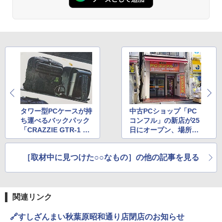
タワー型PCケースが持
中古PCショップ「PC
ち運べるバックパック
コンフル」の新店が25
「CRAZZIE GTR-1 PC
日にオープン、場所は
Tower Backpack」
伊勢うどん「いなむ
ら」の跡地
［取材中に見つけた○○なもの］の他の記事を見る
関連リンク
🔗すしざんまい秋葉原昭和通り店閉店のお知らせ