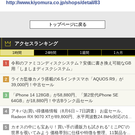
http://www.kiyomura.co.jp/shops/detail/83
トップページに戻る
アクセスランキング
1時間
24時間
1週間
1カ月
令和のファミコンディスクシステム？安価に書き換え可能なGB
用「しましまディスクシステム」
ライカ監修カメラ搭載の6.5インチスマホ「AQUOS R9」が
39,000円！中古セール
「iPhone 14 128GB」が58,880円、「第2世代iPhone SE
64GB」が18,880円！中古Bランク品セール
アキバお買い得価格情報（8月6日～7日調査） お盆セール、
Radeon RX 9070 XTが89,800円、水平周波数24.8kHz対応の17
型モニターが9,801円、暑さ指数連動セール ほか
カオスの中にも宝あり！買い手の通販力も試される“ミニPC”の
世界を覗いてみよう 価格帯別に仕様や特徴を整理、11製品をピ