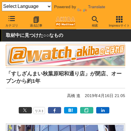
Powered by
Translate
AKIBA PC Hotline!
秋葉原情報
スポット情報
グルメ
カテゴリ
過去記事
検索
Impressサイト
取材中に見つけた○○なもの
「すしざんまい秋葉原昭和通り店」が閉店、オー
プンから約1年
高橋 進
2019年4月16日 21:05
リスト