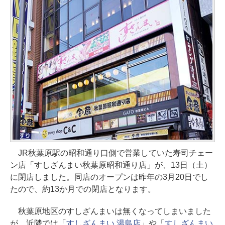
JR秋葉原駅の昭和通り口側で営業していた寿司チェー
ン店「すしざんまい秋葉原昭和通り店」が、13日（土）
に閉店しました。同店のオープンは昨年の3月20日でし
たので、約13か月での閉店となります。
秋葉原地区のすしざんまいは無くなってしまいました
が、近隣では「
すしざんまい 湯島店
」や「
すしざんまい