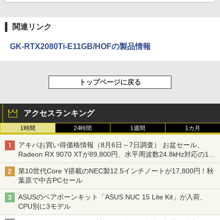
関連リンク
GK-RTX2080Ti-E11GB/HOFの製品情報
トップページに戻る
アクセスランキング
1時間
24時間
1週間
1カ月
アキバお買い得価格情報（8月6日～7日調査） お盆セール、
Radeon RX 9070 XTが89,800円、水平周波数24.8kHz対応の17
型モニターが9,801円、暑さ指数連動セール ほか
第10世代Core Y搭載のNEC製12.5インチノートが17,800円！秋
葉原で中古PCセール
ASUSのベアボーンキット「ASUS NUC 15 Lite Kit」が入荷、
CPU別に3モデル