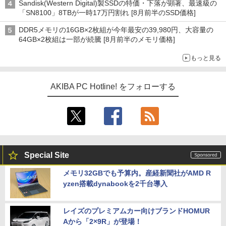
Sandisk(Western Digital)製SSDの特価・下落が顕著、最速級の
「SN8100」8TBが一時17万円割れ [8月前半のSSD価格]
DDR5メモリの16GB×2枚組が今年最安の39,980円、大容量の
64GB×2枚組は一部が続騰 [8月前半のメモリ価格]
もっと見る
AKIBA PC Hotline! をフォローする
Special Site
メモリ32GBでも予算内。産経新聞社がAMD R
yzen搭載dynabookを2千台導入
レイズのプレミアムカー向けブランドHOMUR
Aから「2×9R」が登場！