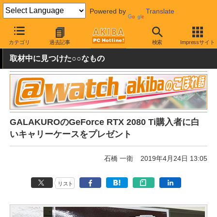
Powered by
Translate
AKIBA PC Hotline!
秋葉原情報
キャンペーン情報
配布物
カテゴリ
過去記事
検索
Impressサイト
取材中に見つけた○○なもの
GALAKUROのGeForce RTX 2080 Ti購入者に白
いキャリーケースをプレゼント
石橋 一衛
2019年4月24日 13:05
リスト