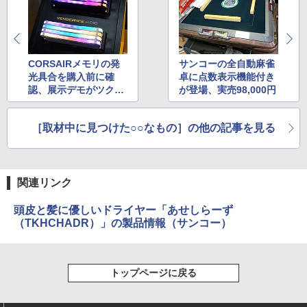
CORSAIRメモリの発
サンコーの全自動麻雀
光具合を購入前に確
卓に点数表示機能付き
認、展示デモがツクモ
が登場、実売98,000円
で実施中
［取材中に見つけた○○なもの］の他の記事を見る
関連リンク
頭皮と髪に優しいドライヤー「あせしらーず
（TKHCHADR）」の製品情報（サンコー）
トップページに戻る