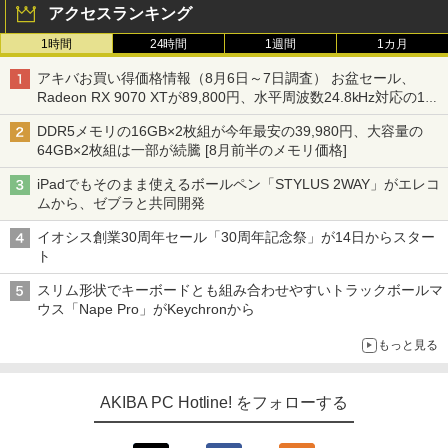
アクセスランキング
1時間
24時間
1週間
1カ月
アキバお買い得価格情報（8月6日～7日調査） お盆セール、
Radeon RX 9070 XTが89,800円、水平周波数24.8kHz対応の17
型モニターが9,801円、暑さ指数連動セール ほか
DDR5メモリの16GB×2枚組が今年最安の39,980円、大容量の
64GB×2枚組は一部が続騰 [8月前半のメモリ価格]
iPadでもそのまま使えるボールペン「STYLUS 2WAY」がエレコ
ムから、ゼブラと共同開発
イオシス創業30周年セール「30周年記念祭」が14日からスター
ト
スリム形状でキーボードとも組み合わせやすいトラックボールマ
ウス「Nape Pro」がKeychronから
もっと見る
AKIBA PC Hotline! をフォローする