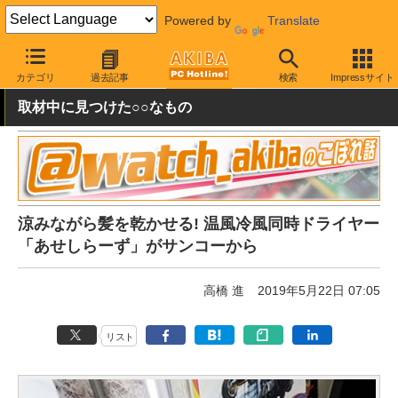
Powered by
Translate
AKIBA PC Hotline!
ガジェット
その他
カテゴリ
過去記事
検索
Impressサイト
取材中に見つけた○○なもの
涼みながら髪を乾かせる! 温風冷風同時ドライヤー
「あせしらーず」がサンコーから
高橋 進
2019年5月22日 07:05
リスト