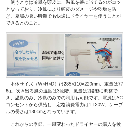
使うときは冷風を頭皮に、温風を髪に当てるのがコツ
となっており、冷風により頭皮のダメージや乾燥を防
ぎ、夏場の暑い時期でも快適にドライヤーを使うことが
できるとのこと。
本体サイズ（W×H×D）は285×110×220mm、重量は77
6g。吹き出る風の温度は3段階、風量は2段階に調整で
き、温風のみ、冷風のみでの利用も可能です。電源はAC
コンセントから供給し、定格消費電力は1,130W。ケーブ
ルの長さは180cmとなっています。
これからの季節、一風変わったドライヤーの購入を検