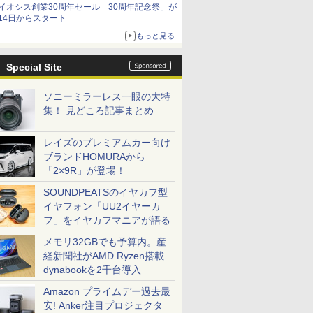
イオシス創業30周年セール「30周年記念祭」が
14日からスタート
もっと見る
Special Site
ソニーミラーレス一眼の大特
集！ 見どころ記事まとめ
レイズのプレミアムカー向け
ブランドHOMURAから
「2×9R」が登場！
SOUNDPEATSのイヤカフ型
イヤフォン「UU2イヤーカ
フ」をイヤカフマニアが語る
メモリ32GBでも予算内。産
経新聞社がAMD Ryzen搭載
dynabookを2千台導入
Amazon プライムデー過去最
安! Anker注目プロジェクタ