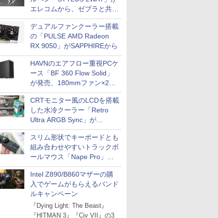
エレコムから、ゼブラと共同
開発
デュアルファンクーラー搭載
の「PULSE AMD Radeon
RX 9050」がSAPPHIREから
HAVNのエアフロー重視PCケ
ース「BF 360 Flow Solid」
が発売、180mmファン×2搭
載
CRTモニター風のLCDを搭載
した水冷クーラー「Retro
Ultra ARGB Sync」が
Thermaltakeから
スリム形状でキーボードとも
組み合わせやすいトラックボ
ールマウス「Nape Pro」が
Keychronから
Intel Z890/B860マザーの購
入でゲームがもらえるバンド
ルキャンペーン
『Dying Light: The Beast』
『HITMAN 3』『Civ VII』の3