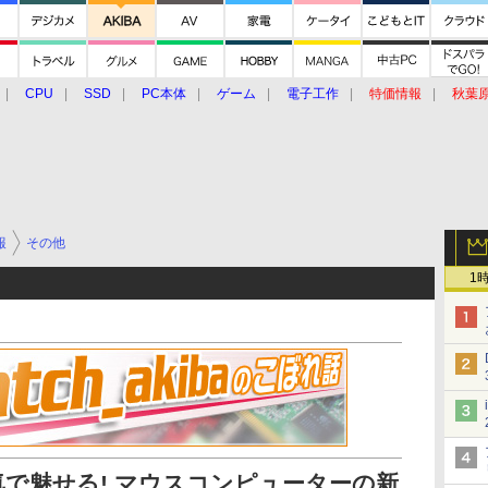
CPU
SSD
PC本体
ゲーム
電子工作
特価情報
秋葉
グルメ
イベント
価格動向
報
その他
1
気で魅せる! マウスコンピューターの新