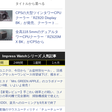
タイトルから選べる
CPSの大型ツインタワーCPU
クーラー「RZ820 Display
BK」が発売、クーラートッ
プに5インチ液晶搭載
全高118.5mmのデュアルタ
ワーCPUクーラー「RZ620M
X BK」がCPSから
Impress Watchシリーズ 人気記事
時間
24時間
1週間
1カ月
ユニクロ、今日から「お盆特別セール」。涼感
シアサッカーワンピース待望値下げ、撥水ギア
ショーツは1990円に
ミスド「Mrs. GREEN APPLE」のコラボドーナ
ツ4種、いよいよ発売！
【家電レビュー】手ごわい雑草との戦い、コメ
リの草刈機で完全勝利 掃除機感覚で使えた
KDDI、楽天へのローミングを9月末で終了
老舗のマウスユーティリティ「チューチューマ