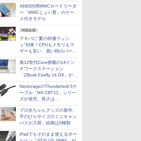
中古PCセール
X68000用MMCカードリーダ
ー「MMCじょい君」のケー
ス付きモデル
特別企画
アキバに“夏の特価ラッシ
ュ”到来！CPUもメモリもマ
ザーも安い、買い時のパーツ
は？【8月7日(金)22時配信】
第12世代Core搭載の14イン
チワークステーション
「ZBook Firefly 14 G9」が
79,800円！秋葉原で中古PC
NextorageのThunderbolt 5ケ
セール
ーブル「NX-CBT12」シリー
ズが発売、長さは
30cm/50cm/1mの3種類
プロ生ちゃんグッズの新作、
手のひらサイズのミニキャン
バスが入荷。絵柄は5種類
iPadでもそのまま使えるボー
ルペン「STYLUS 2WAY」が