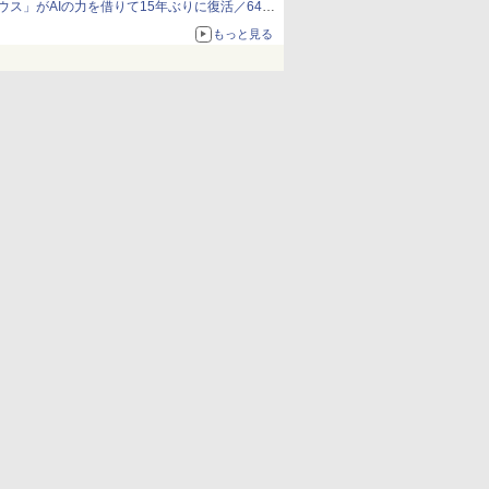
ウス」がAIの力を借りて15年ぶりに復活／64bit
化、Windows 10/11、「Chrome」も走り回
もっと見る
る。復活記念で2026年末まで500円