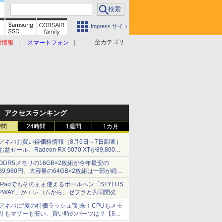
Impress サイト
全カテゴリ
原情報
スマートフォン
アクセスランキング
時間
24時間
1週間
1カ月
アキバお買い得価格情報（8月6日～7日調査）
お盆セール、Radeon RX 9070 XTが89,800
円、水平周波数24.8kHz対応の17型モニターが
DDR5メモリの16GB×2枚組が今年最安の
9,801円、暑さ指数連動セール ほか
39,980円、大容量の64GB×2枚組は一部が続騰
[8月前半のメモリ価格]
iPadでもそのまま使えるボールペン「STYLUS
2WAY」がエレコムから、ゼブラと共同開発
アキバに“夏の特価ラッシュ”到来！CPUもメモ
リもマザーも安い、買い時のパーツは？【8月7
日(金)22時配信】