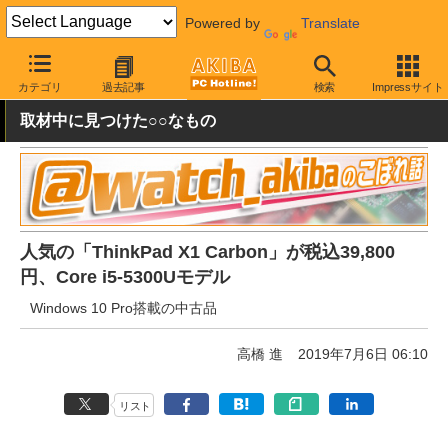
Powered by
Translate
AKIBA PC Hotline!
秋葉原情報
価格情報
特価情報
カテゴリ
過去記事
検索
Impressサイト
取材中に見つけた○○なもの
人気の「ThinkPad X1 Carbon」が税込39,800
円、Core i5-5300Uモデル
Windows 10 Pro搭載の中古品
高橋 進
2019年7月6日 06:10
リスト