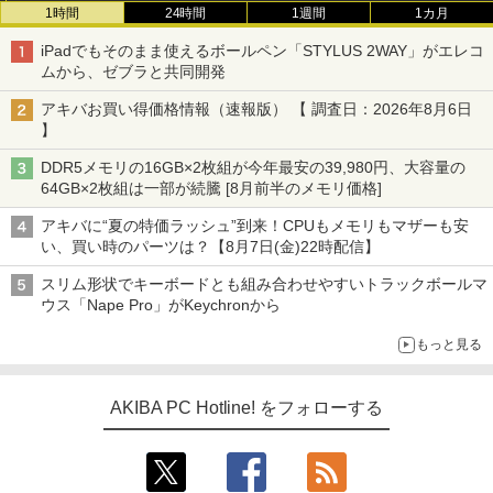
1時間
24時間
1週間
1カ月
iPadでもそのまま使えるボールペン「STYLUS 2WAY」がエレコ
ムから、ゼブラと共同開発
アキバお買い得価格情報（速報版） 【 調査日：2026年8月6日
】
DDR5メモリの16GB×2枚組が今年最安の39,980円、大容量の
64GB×2枚組は一部が続騰 [8月前半のメモリ価格]
アキバに“夏の特価ラッシュ”到来！CPUもメモリもマザーも安
い、買い時のパーツは？【8月7日(金)22時配信】
スリム形状でキーボードとも組み合わせやすいトラックボールマ
ウス「Nape Pro」がKeychronから
もっと見る
AKIBA PC Hotline! をフォローする