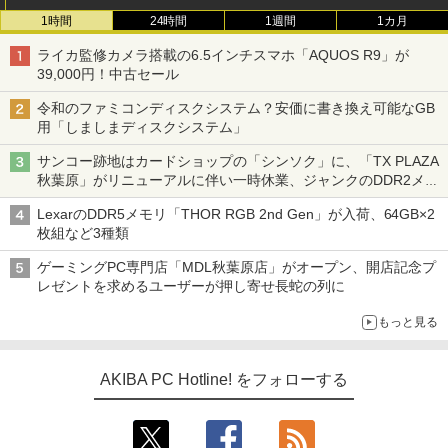
1時間
24時間
1週間
1カ月
ライカ監修カメラ搭載の6.5インチスマホ「AQUOS R9」が
39,000円！中古セール
令和のファミコンディスクシステム？安価に書き換え可能なGB
用「しましまディスクシステム」
サンコー跡地はカードショップの「シンソク」に、「TX PLAZA
秋葉原」がリニューアルに伴い一時休業、ジャンクのDDR2メモ
リが100円で販売など～ 最近の秋葉原 ～
LexarのDDR5メモリ「THOR RGB 2nd Gen」が入荷、64GB×2
枚組など3種類
ゲーミングPC専門店「MDL秋葉原店」がオープン、開店記念プ
レゼントを求めるユーザーが押し寄せ長蛇の列に
もっと見る
AKIBA PC Hotline! をフォローする