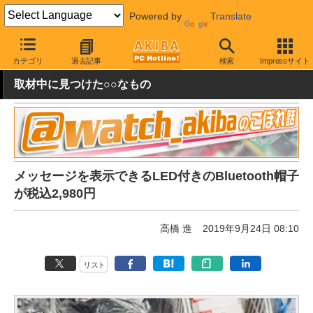
Powered by
Translate
AKIBA PC Hotline!
ガジェット
その他
カテゴリ
過去記事
検索
Impressサイト
取材中に見つけた○○なもの
メッセージを表示できるLED付きのBluetooth帽子
が税込2,980円
高橋 進
2019年9月24日 08:10
リスト