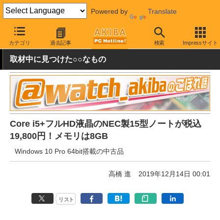
Powered by
Translate
AKIBA PC Hotline!
秋葉原情報
価格情報
特価情報
カテゴリ
過去記事
検索
Impressサイト
取材中に見つけた○○なもの
Core i5+フルHD液晶のNEC製15型ノートが税込
19,800円！メモリは8GB
Windows 10 Pro 64bit搭載の中古品
高橋 進
2019年12月14日 00:01
リスト