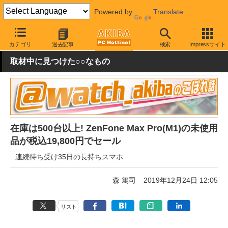
Powered by
Translate
AKIBA PC Hotline!
秋葉原情報
価格情報
特価情報
カテゴリ
過去記事
検索
Impressサイト
取材中に見つけた○○なもの
在庫は500台以上! ZenFone Max Pro(M1)の未使用
品が税込19,800円でセール
連続待ち受け35日の長持ちスマホ
森 篤司
2019年12月24日 12:05
リスト