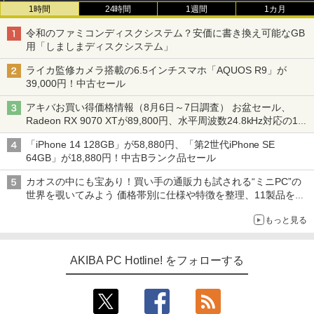
1時間
24時間
1週間
1カ月
令和のファミコンディスクシステム？安価に書き換え可能なGB
用「しましまディスクシステム」
ライカ監修カメラ搭載の6.5インチスマホ「AQUOS R9」が
39,000円！中古セール
アキバお買い得価格情報（8月6日～7日調査） お盆セール、
Radeon RX 9070 XTが89,800円、水平周波数24.8kHz対応の17
型モニターが9,801円、暑さ指数連動セール ほか
「iPhone 14 128GB」が58,880円、「第2世代iPhone SE
64GB」が18,880円！中古Bランク品セール
カオスの中にも宝あり！買い手の通販力も試される“ミニPC”の
世界を覗いてみよう 価格帯別に仕様や特徴を整理、11製品をピ
ックアップ text by 石川 ひさよし
もっと見る
AKIBA PC Hotline! をフォローする