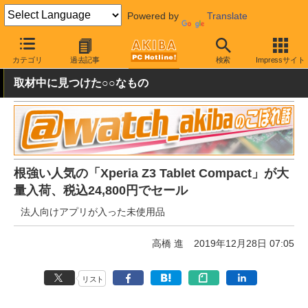
Powered by
Translate
AKIBA PC Hotline!
秋葉原情報
価格情報
特価情報
カテゴリ
過去記事
検索
Impressサイト
取材中に見つけた○○なもの
根強い人気の「Xperia Z3 Tablet Compact」が大
量入荷、税込24,800円でセール
法人向けアプリが入った未使用品
高橋 進
2019年12月28日 07:05
リスト