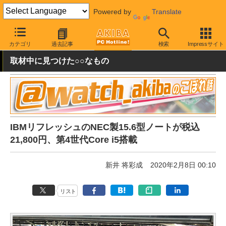
Powered by
Translate
AKIBA PC Hotline!
秋葉原情報
価格情報
特価情報
カテゴリ
過去記事
検索
Impressサイト
取材中に見つけた○○なもの
IBMリフレッシュのNEC製15.6型ノートが税込
21,800円、第4世代Core i5搭載
新井 将彩成
2020年2月8日 00:10
リスト