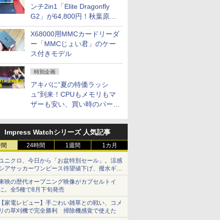
ンチ2in1「Elite Dragonfly
G2」が64,800円！秋葉原で
中古PCセール
X68000用MMCカードリーダ
ー「MMCじょい君」のケー
ス付きモデル
特別企画
アキバに“夏の特価ラッシ
ュ”到来！CPUもメモリもマ
ザーも安い、買い時のパーツ
は？【8月7日(金)22時配信】
Impress Watchシリーズ 人気記事
時間
24時間
1週間
1カ月
ユニクロ、今日から「お盆特別セール」。涼感
シアサッカーワンピース待望値下げ、撥水ギア
ショーツは1990円に
東映の歴代オープニング映像がカプセルトイ
に。全5種で8月下旬発売
【家電レビュー】手ごわい雑草との戦い、コメ
リの草刈機で完全勝利 掃除機感覚で使えた