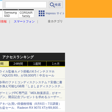
Impress サイト
全カテゴリ
原情報
スマートフォン
アクセスランキング
時間
24時間
1週間
1カ月
ライカ監修カメラ搭載の6.5インチスマホ
「AQUOS R9」が39,000円！中古セール
令和のファミコンディスクシステム？安価に書
き換え可能なGB用「しましまディスクシステ
ム」
ゲーミングPC専門店「MDL秋葉原店」がオー
プン、開店記念プレゼントを求めるユーザーが
押し寄せ長蛇の列に
アキバお買い得価格情報（8月6日～7日調査）
お盆セール、Radeon RX 9070 XTが89,800
円、水平周波数24.8kHz対応の17型モニターが