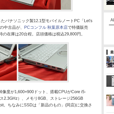
A
載したパナソニック製12.1型モバイルノートPC「Let's
S）」の中古品が、
PCコンフル 秋葉原本店
で特価販売
の在庫は20台程。店頭価格は税込29,800円。
最
1,600×900ドット、搭載CPUがCore i5-
ス2.3GHz）、メモリ8GB、ストレージ256GB
ro 64bit。ちなみにSSDは「新品のもの」(同店)に交換さ