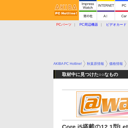
PCパーツ
PC周辺機器
ビデオカード
タブレット
おもしろグッズ
ショップ
AKIBA PC Hotline!
秋葉原情報
価格情報
取材中に見つけた○○なもの
Core i5搭載の12.1型L