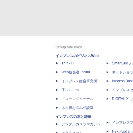
Group site links
インプレスのビジネスWeb
Think IT
SmartGri
Web担当者Forum
ネットショ
インプレス総合研究所
Impress Busi
IT Leaders
インプレス
ドローンジャーナル
DIGITAL
ネッ担お悩み相談室
インプレスの本と雑誌
インプレス
デジタルカメラマガジン
NextPublish