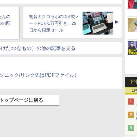
たんの
初音ミクコラボのDell製ノ
▲
ルの配
ートPCが1万円引き、29
日から限定セール
けた○○なもの］の他の記事を見る
ナソニック/リンク先はPDFファイル）
）
1
トップページに戻る