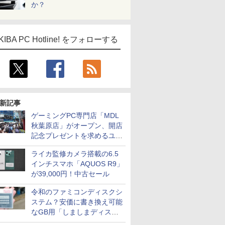
か？
KIBA PC Hotline! をフォローする
新記事
ゲーミングPC専門店「MDL
秋葉原店」がオープン、開店
記念プレゼントを求めるユー
ザーが押し寄せ長蛇の列に
ライカ監修カメラ搭載の6.5
インチスマホ「AQUOS R9」
が39,000円！中古セール
令和のファミコンディスクシ
ステム？安価に書き換え可能
なGB用「しましまディスク
システム」