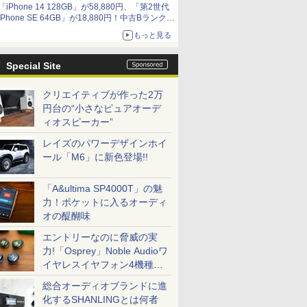
「iPhone 14 128GB」が58,880円、「第2世代
9,801円、暑さ指数連動セール ほか
iPhone SE 64GB」が18,880円！中古Bランク品
セール
もっと見る
Special Site
クリエイティブが作った2万
円台の“小さなピュアオーデ
ィオスピーカー”
レイズのパワーデザインホイ
ール「M6」に新色登場!!
「A&ultima SP4000T」の魅
力！ポケットに入るオーディ
オの醍醐味
エントリーなのに脅威の実
力!「Osprey」Noble Audioワ
イヤレスイヤフォン4機種を
一気に聴く
総合オーディオブランドに進
化するSHANLINGとは何者