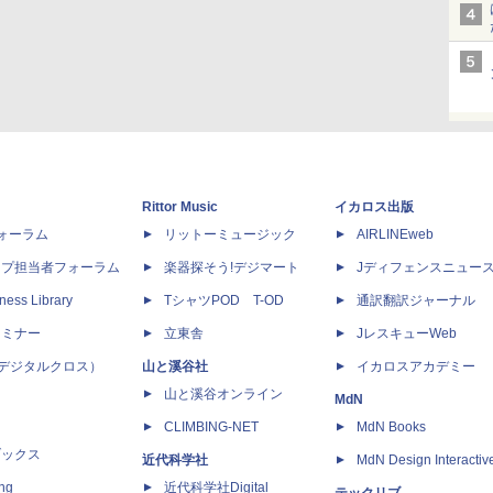
Rittor Music
イカロス出版
dフォーラム
リットーミュージック
AIRLINEweb
ップ担当者フォーラム
楽器探そう!デジマート
Jディフェンスニュー
ness Library
TシャツPOD T-OD
通訳翻訳ジャーナル
セミナー
立東舎
JレスキューWeb
 X（デジタルクロス）
山と溪谷社
イカロスアカデミー
山と溪谷オンライン
MdN
CLIMBING-NET
MdN Books
ブックス
近代科学社
MdN Design Interactiv
ing
近代科学社Digital