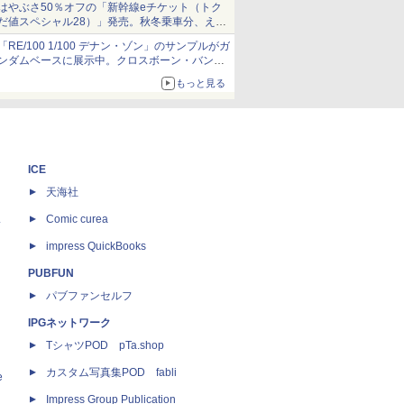
はやぶさ50％オフの「新幹線eチケット（トク
だ値スペシャル28）」発売。秋冬乗車分、えき
ねっと限定
「RE/100 1/100 デナン・ゾン」のサンプルがガ
ンダムベースに展示中。クロスボーン・バンガ
ードの制式量産機が間もなく発送【ガンダムベ
もっと見る
ース撮り下ろし】
ICE
天海社
ス
Comic curea
impress QuickBooks
PUBFUN
パブファンセルフ
IPGネットワーク
TシャツPOD pTa.shop
カスタム写真集POD fabli
e
Impress Group Publication