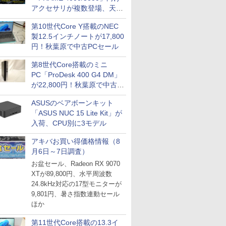
アクセサリが複数登場、天然
木製パネルや背面コネクタ対
第10世代Core Y搭載のNEC
応トレイなど
製12.5インチノートが17,800
円！秋葉原で中古PCセール
第8世代Core搭載のミニ
PC「ProDesk 400 G4 DM」
が22,800円！秋葉原で中古
PCセール
ASUSのベアボーンキット
「ASUS NUC 15 Lite Kit」が
入荷、CPU別に3モデル
アキバお買い得価格情報（8
月6日～7日調査）
お盆セール、Radeon RX 9070
XTが89,800円、水平周波数
24.8kHz対応の17型モニターが
9,801円、暑さ指数連動セール
ほか
第11世代Core搭載の13.3イ