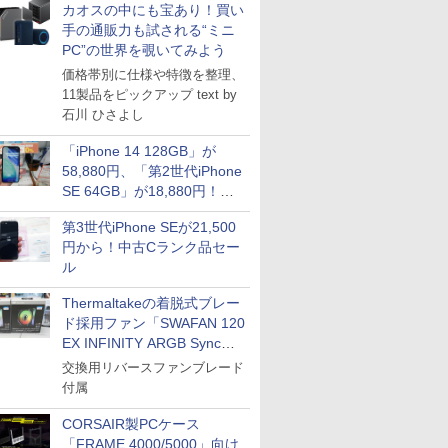
カオスの中にも宝あり！買い
手の通販力も試される“ミニ
PC”の世界を覗いてみよう
価格帯別に仕様や特徴を整理、
11製品をピックアップ text by
石川 ひさよし
「iPhone 14 128GB」が
58,880円、「第2世代iPhone
SE 64GB」が18,880円！中
古Bランク品セール
第3世代iPhone SEが21,500
円から！中古Cランク品セー
ル
Thermaltakeの着脱式ブレー
ド採用ファン「SWAFAN 120
EX INFINITY ARGB Sync」
に単品パッケージ
交換用リバースファンブレード
付属
CORSAIR製PCケース
「FRAME 4000/5000」向け