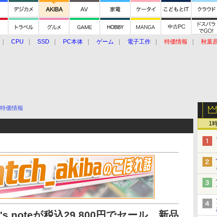
CPU
SSD
PC本体
ゲーム
電子工作
特価情報
秋葉
グルメ
イベント
価格動向
特価情報
1
et's noteが税込29,800円でセール、新品