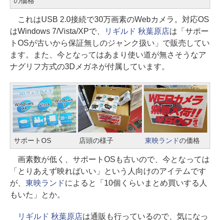
の価格
これはUSB 2.0接続で30万画素のWebカメラ。対応OS
はWindows 7/Vista/XPで、
リギルド 秋葉原店
は「サポー
トOSが古いから保証無しのジャンク扱い」で販売してい
ます。また、今となってはあまり使い道が無さそうなア
ナグリフ方式の3Dメガネが付属しています。
サポートOS
店頭の様子
東映ランド
の価格
画素数が低く、サポートOSも古いので、今となっては
「とりあえず映ればいい」という人向けのアイテムです
が、
東映ランド
によると「10個くらいまとめ買いする人
もいた」とか。
リギルド 秋葉原店
は通販も行っているので、気になっ