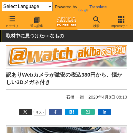
Powered by
Translate
AKIBA PC Hotline!
秋葉原情報
価格情報
特価情報
カテゴリ
過去記事
検索
Impressサイト
取材中に見つけた○○なもの
訳ありWebカメラが激安の税込380円から、懐か
しい3Dメガネ付き
石橋 一衛
2020年4月8日 08:10
リスト