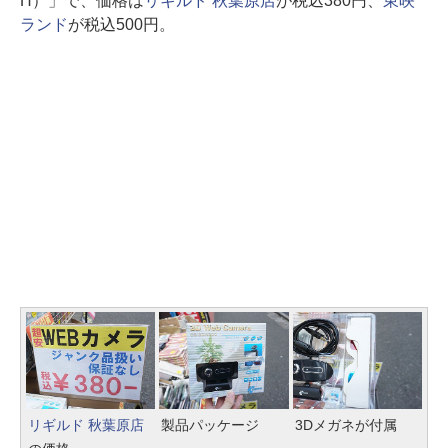
H）」で、価格は
リギルド 秋葉原店
が税込380円、
東映
ランド
が税込500円。
リギルド 秋葉原店
製品パッケージ
3Dメガネが付属