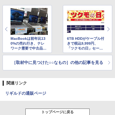
MacBookは前年比13
6TB HDDがケーブル付
0%の売れ行き、テレ
きで税込9,999円、
ワーク需要で中古品ノ
「ツクモの日」セール
ートが好調
がネットショップで実
施
［取材中に見つけた○○なもの］の他の記事を見る
関連リンク
リギルドの通販ページ
トップページに戻る