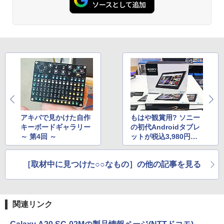
アキバで見かけた自作
もはや観賞用? ソニー
キーボードギャラリー
の初代Androidタブレ
～ 第4回 ～
ットが税込3,980円、
未使用品が大量入荷
［取材中に見つけた○○なもの］の他の記事を見る
関連リンク