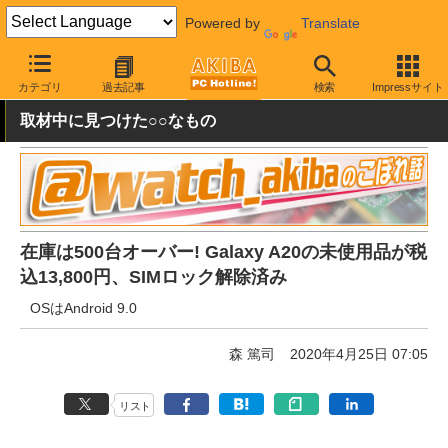
Powered by
Translate
AKIBA PC Hotline!
秋葉原情報
価格情報
特価情報
カテゴリ
過去記事
検索
Impressサイト
取材中に見つけた○○なもの
在庫は500台オーバー! Galaxy A20の未使用品が税
込13,800円、SIMロック解除済み
OSはAndroid 9.0
森 篤司
2020年4月25日 07:05
リスト