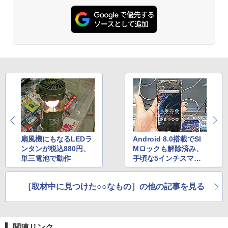
扇風機にもなるLEDラ
Android 8.0搭載でSI
ンタンが税込880円、
Mロックも解除済み、
単三電池で動作
手頃な5インチスマホ
「AQUOS sense basi
c」が税込9,980円
［取材中に見つけた○○なもの］の他の記事を見る
関連リンク