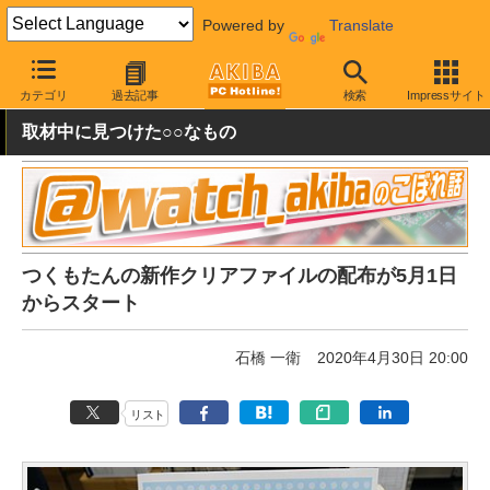
Powered by
Translate
AKIBA PC Hotline!
秋葉原情報
キャンペーン情報
配布物
カテゴリ
過去記事
検索
Impressサイト
取材中に見つけた○○なもの
つくもたんの新作クリアファイルの配布が5月1日
からスタート
石橋 一衛
2020年4月30日 20:00
リスト