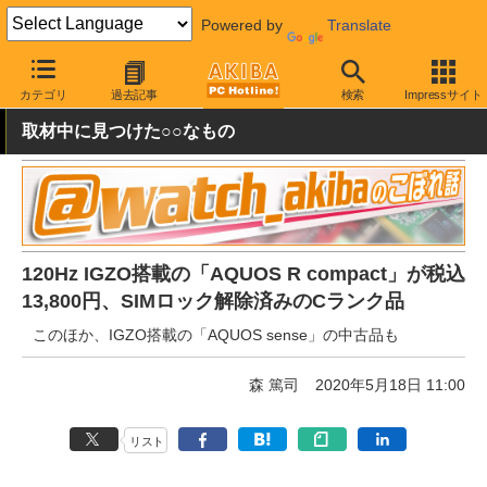
Powered by
Translate
AKIBA PC Hotline!
秋葉原情報
価格情報
特価情報
カテゴリ
過去記事
検索
Impressサイト
取材中に見つけた○○なもの
120Hz IGZO搭載の「AQUOS R compact」が税込
13,800円、SIMロック解除済みのCランク品
このほか、IGZO搭載の「AQUOS sense」の中古品も
森 篤司
2020年5月18日 11:00
リスト