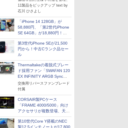
11製品をピックアップ text by
石川 ひさよし
「iPhone 14 128GB」が
58,880円、「第2世代iPhone
SE 64GB」が18,880円！中
古Bランク品セール
第3世代iPhone SEが21,500
円から！中古Cランク品セー
ル
Thermaltakeの着脱式ブレー
ド採用ファン「SWAFAN 120
EX INFINITY ARGB Sync」
に単品パッケージ
交換用リバースファンブレード
付属
CORSAIR製PCケース
「FRAME 4000/5000」向け
アクセサリが複数登場、天然
木製パネルや背面コネクタ対
第10世代Core Y搭載のNEC
応トレイなど
製12.5インチノートが17,800