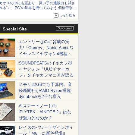
カオスの中にも宝あり！買い手の通販力も試さ
9,801円、暑さ指数連動セール ほか
れる“ミニPC”の世界を覗いてみよう 価格帯別に
仕様や特徴を整理、11製品をピックアップ text
もっと見る
by 石川 ひさよし
Special Site
エントリーなのに脅威の実
力!「Osprey」Noble Audioワ
イヤレスイヤフォン4機種を
一気に聴く
SOUNDPEATSのイヤカフ型
イヤフォン「UU2イヤーカ
フ」をイヤカフマニアが語る
メモリ32GBでも予算内。産
経新聞社がAMD Ryzen搭載
dynabookを2千台導入
AIスマートノートの
iFLYTEK「AINOTE 2」はな
ぜ魅力的なのか？
レイズのパワーデザインホイ
ール「M6」に新色登場!!