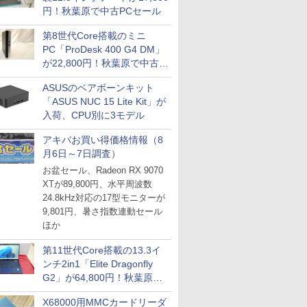
円！秋葉原で中古PCセール
第8世代Core搭載のミニ
PC「ProDesk 400 G4 DM」
が22,800円！秋葉原で中古
PCセール
ASUSのベアボーンキット
「ASUS NUC 15 Lite Kit」が
入荷、CPU別に3モデル
アキバお買い得価格情報（8
月6日～7日調査）
お盆セール、Radeon RX 9070
XTが89,800円、水平周波数
24.8kHz対応の17型モニターが
9,801円、暑さ指数連動セール
ほか
第11世代Core搭載の13.3イ
ンチ2in1「Elite Dragonfly
G2」が64,800円！秋葉原で
中古PCセール
X68000用MMCカードリーダ