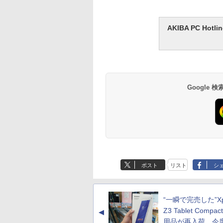
AKIBA PC H
Google
ポスト
リスト
シ
“一瞬で完売した”Xpe
Z3 Tablet Comp
▲
用品が再入荷、今