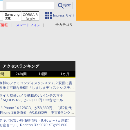
Impress サイト
全カテゴリ
原情報
スマートフォン
アクセスランキング
時間
24時間
1週間
1カ月
令和のファミコンディスクシステム？安価に書
き換え可能なGB用「しましまディスクシステ
ム」
ライカ監修カメラ搭載の6.5インチスマホ
「AQUOS R9」が39,000円！中古セール
「iPhone 14 128GB」が58,880円、「第2世代
iPhone SE 64GB」が18,880円！中古Bランク品
セール
アキバお買い得価格情報（8月6日～7日調査）
お盆セール、Radeon RX 9070 XTが89,800
円、水平周波数24.8kHz対応の17型モニターが