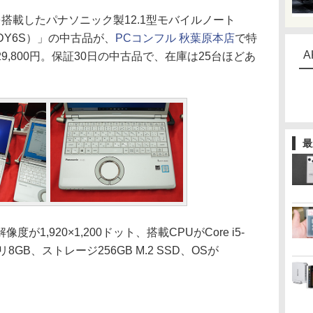
メモリを搭載したパナソニック製12.1型モバイルノート
SZ5PDY6S）」の中古品が、
PCコンフル 秋葉原本店
で特
A
,800円。保証30日の中古品で、在庫は25台ほどあ
最
,920×1,200ドット、搭載CPUがCore i5-
8GB、ストレージ256GB M.2 SSD、OSが