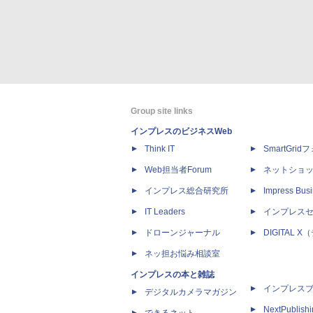
Group site links
インプレスのビジネスWeb
Think IT
SmartGri
Web担当者Forum
ネットショ
インプレス総合研究所
Impress Busi
IT Leaders
インプレス
ドローンジャーナル
DIGITAL
ネッ担お悩み相談室
インプレスの本と雑誌
インプレス
デジタルカメラマガジン
NextPublish