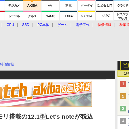
CPU
SSD
PC本体
ゲーム
電子工作
特価情報
秋葉
グルメ
イベント
価格動向
特価情報
1
メモリ搭載の12.1型Let's noteが税込