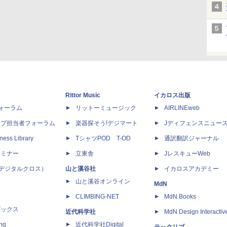
Rittor Music
イカロス出版
dフォーラム
リットーミュージック
AIRLINEweb
ップ担当者フォーラム
楽器探そう!デジマート
Jディフェンスニュー
ness Library
TシャツPOD T-OD
通訳翻訳ジャーナル
セミナー
立東舎
JレスキューWeb
 X（デジタルクロス）
山と溪谷社
イカロスアカデミー
山と溪谷オンライン
MdN
CLIMBING-NET
MdN Books
ブックス
近代科学社
MdN Design Interactiv
ing
近代科学社Digital