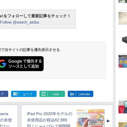
otline!をフォローして最新記事をチェック！
Follow @watch_akiba
 検索で当サイトの記事を優先表示させる
ェア
はてブ
note
LinkedIn
ria
iPad Pro 2020年モデルの
actの未使
未使用品が税込82,980
▲
度は一
円！じゃんぱらで期間限