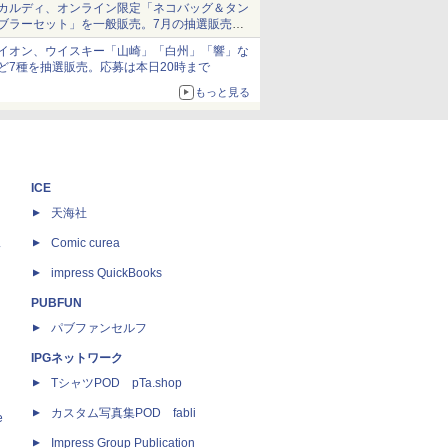
カルディ、オンライン限定「ネコバッグ＆タン
ブラーセット」を一般販売。7月の抽選販売の
当選無効分
イオン、ウイスキー「山崎」「白州」「響」な
ど7種を抽選販売。応募は本日20時まで
もっと見る
ICE
天海社
ス
Comic curea
impress QuickBooks
PUBFUN
パブファンセルフ
IPGネットワーク
TシャツPOD pTa.shop
カスタム写真集POD fabli
e
Impress Group Publication