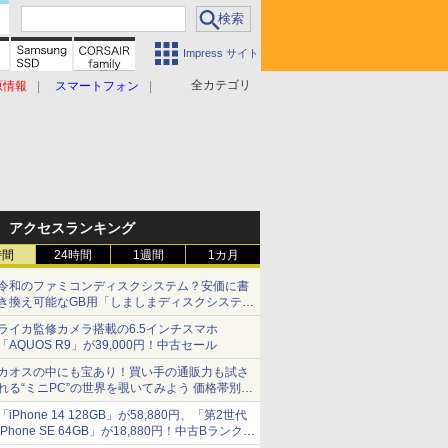
Impress サイト
全カテゴリ
原情報
スマートフォン
アクセスランキング
時間
24時間
1週間
1カ月
令和のファミコンディスクシステム？安価に書
き換え可能なGB用「しましまディスクシステ
ム」
ライカ監修カメラ搭載の6.5インチスマホ
「AQUOS R9」が39,000円！中古セール
カオスの中にも宝あり！買い手の通販力も試さ
れる“ミニPC”の世界を覗いてみよう 価格帯別に
仕様や特徴を整理、11製品をピックアップ text
「iPhone 14 128GB」が58,880円、「第2世代
by 石川 ひさよし
iPhone SE 64GB」が18,880円！中古Bランク品
セール