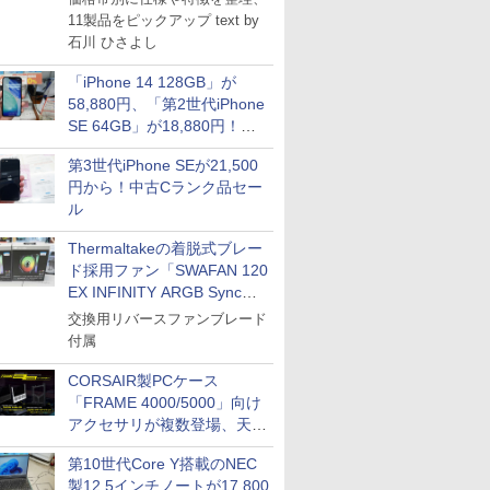
11製品をピックアップ text by
石川 ひさよし
「iPhone 14 128GB」が
58,880円、「第2世代iPhone
SE 64GB」が18,880円！中
古Bランク品セール
第3世代iPhone SEが21,500
円から！中古Cランク品セー
ル
Thermaltakeの着脱式ブレー
ド採用ファン「SWAFAN 120
EX INFINITY ARGB Sync」
に単品パッケージ
交換用リバースファンブレード
付属
CORSAIR製PCケース
「FRAME 4000/5000」向け
アクセサリが複数登場、天然
木製パネルや背面コネクタ対
第10世代Core Y搭載のNEC
応トレイなど
製12.5インチノートが17,800