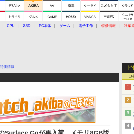
CPU
SSD
PC本体
ゲーム
電子工作
特価情報
秋葉
グルメ
イベント
価格動向
特価情報
1
のSurface Goが再入荷、メモリ8GB版