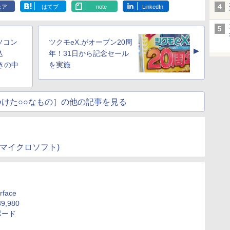
ェア
はてブ
note
LinkedIn
ソコン
ツクモeX.がオープン20周
▲
込
年！31日から記念セール
付きの中
を実施
けた○○なもの］の他の記事を見る
日本マイクロソフト)
face
,980
ボード