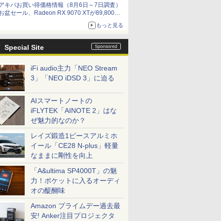
アキバお買い得価格情報（8月6日～7日調査）
お盆セール、Radeon RX 9070 XTが89,800
円、水平周波数24.8kHz対応の17型モニターが
もっと見る
9,801円、暑さ指数連動セール ほか
Special Site
iFi audio主力「NEO Stream
3」「NEO iDSD 3」に迫る
AIスマートノートの
iFLYTEK「AINOTE 2」はな
ぜ魅力的なのか？
レイズ鍛造1ピースアルミホ
イール「CE28 N-plus」軽量
なままに剛性を向上
「A&ultima SP4000T」の魅
力！ポケットに入るオーディ
オの醍醐味
Amazon プライムデー過去最
安! Anker注目プロジェクタ