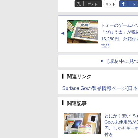
ポスト
リスト
シ
トミーのゲームパ
「ぴゅう太」が税
▲
16,280円、外箱
古品
［取材中に見つ
関連リンク
Surface Goの製品情報ページ(
関連記事
とにかく安い! Sur
Goの未使用品が39
円、しかもキー
付き