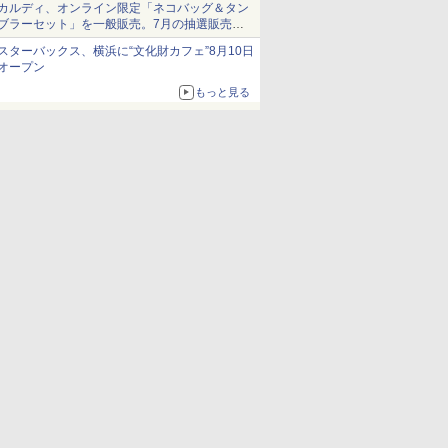
カルディ、オンライン限定「ネコバッグ＆タン
ブラーセット」を一般販売。7月の抽選販売の
当選無効分
スターバックス、横浜に“文化財カフェ”8月10日
オープン
もっと見る