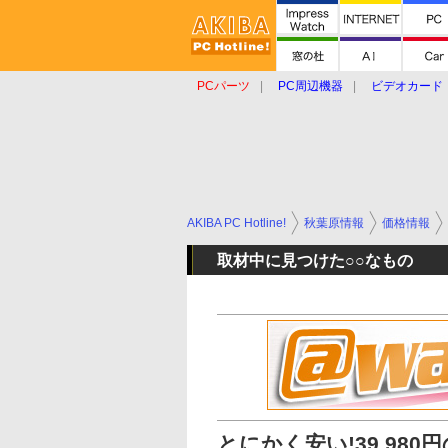
PCパーツ
PC周辺機器
ビデオカード
タブレット
おもしろグッズ
ショップ
AKIBA PC Hotline!
秋葉原情報
価格情報
取材中に見つけた○○なもの
とにかく安い!39,980円