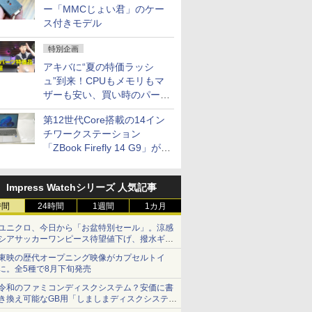
ー「MMCじょい君」のケー
ス付きモデル
特別企画
アキバに“夏の特価ラッシ
ュ”到来！CPUもメモリもマ
ザーも安い、買い時のパーツ
は？【8月7日(金)22時配信】
第12世代Core搭載の14イン
チワークステーション
「ZBook Firefly 14 G9」が
79,800円！秋葉原で中古PC
セール
Impress Watchシリーズ 人気記事
時間
24時間
1週間
1カ月
ユニクロ、今日から「お盆特別セール」。涼感
シアサッカーワンピース待望値下げ、撥水ギア
ショーツは1990円に
東映の歴代オープニング映像がカプセルトイ
に。全5種で8月下旬発売
令和のファミコンディスクシステム？安価に書
き換え可能なGB用「しましまディスクシステ
ム」