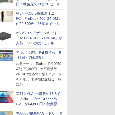
円！秋葉原で中古PCセール
第8世代Core搭載のミニ
PC「ProDesk 400 G4 DM」
が22,800円！秋葉原で中古
PCセール
ASUSのベアボーンキット
「ASUS NUC 15 Lite Kit」が
入荷、CPU別に3モデル
アキバお買い得価格情報（8
月6日～7日調査）
お盆セール、Radeon RX 9070
XTが89,800円、水平周波数
24.8kHz対応の17型モニターが
9,801円、暑さ指数連動セール
ほか
第11世代Core搭載の13.3イ
ンチ2in1「Elite Dragonfly
G2」が64,800円！秋葉原で
中古PCセール
X68000用MMCカードリーダ