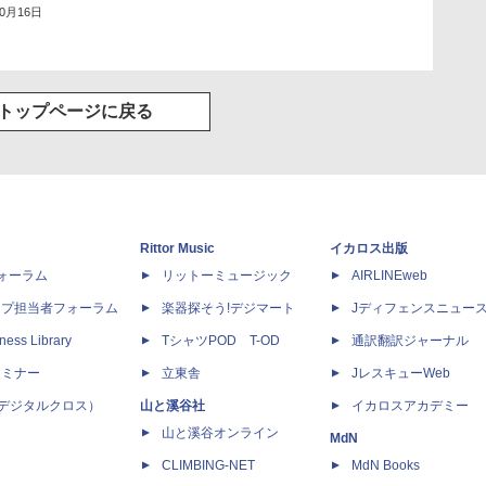
10月16日
トップページに戻る
Rittor Music
イカロス出版
dフォーラム
リットーミュージック
AIRLINEweb
ップ担当者フォーラム
楽器探そう!デジマート
Jディフェンスニュー
ness Library
TシャツPOD T-OD
通訳翻訳ジャーナル
セミナー
立東舎
JレスキューWeb
 X（デジタルクロス）
山と溪谷社
イカロスアカデミー
山と溪谷オンライン
MdN
CLIMBING-NET
MdN Books