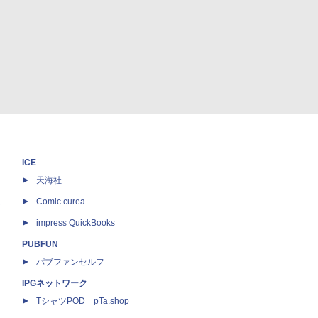
ICE
天海社
ス
Comic curea
impress QuickBooks
PUBFUN
パブファンセルフ
IPGネットワーク
TシャツPOD pTa.shop