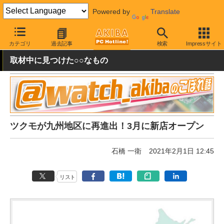
Powered by
Translate
AKIBA PC Hotline!
秋葉原情報
スポット情報
ショップ
カテゴリ
過去記事
検索
Impressサイト
取材中に見つけた○○なもの
ツクモが九州地区に再進出！3月に新店オープン
石橋 一衛
2021年2月1日 12:45
リスト