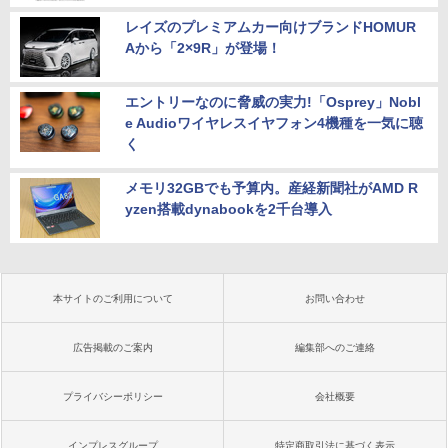
レイズのプレミアムカー向けブランドHOMUR
Aから「2×9R」が登場！
エントリーなのに脅威の実力!「Osprey」Nobl
e Audioワイヤレスイヤフォン4機種を一気に聴
く
メモリ32GBでも予算内。産経新聞社がAMD R
yzen搭載dynabookを2千台導入
本サイトのご利用について
お問い合わせ
広告掲載のご案内
編集部へのご連絡
プライバシーポリシー
会社概要
インプレスグループ
特定商取引法に基づく表示