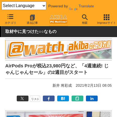
Powered by
Translate
AKIBA PC Hotline!
秋葉原情報
価格情報
特価情報
カテゴリ
過去記事
検索
Impressサイト
取材中に見つけた○○なもの
AirPods Proが税込23,980円など、「4週連続! じ
ゃんじゃんセール」の2週目がスタート
新井 将彩成
2021年2月13日 08:05
リスト