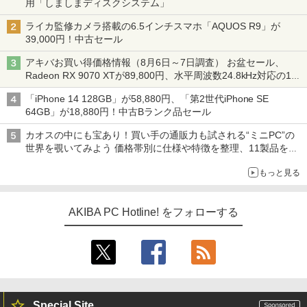
用「しましまディスクシステム」
ライカ監修カメラ搭載の6.5インチスマホ「AQUOS R9」が
39,000円！中古セール
アキバお買い得価格情報（8月6日～7日調査） お盆セール、
Radeon RX 9070 XTが89,800円、水平周波数24.8kHz対応の17
型モニターが9,801円、暑さ指数連動セール ほか
「iPhone 14 128GB」が58,880円、「第2世代iPhone SE
64GB」が18,880円！中古Bランク品セール
カオスの中にも宝あり！買い手の通販力も試される“ミニPC”の
世界を覗いてみよう 価格帯別に仕様や特徴を整理、11製品をピ
ックアップ text by 石川 ひさよし
もっと見る
AKIBA PC Hotline! をフォローする
Special Site