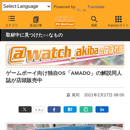
Powered by
Translate
AKIBA PC Hotline!
PC周辺機器
その他PC関連
書籍
カテゴリ
過去記事
検索
Impressサイト
取材中に見つけた○○なもの
ゲームボーイ向け独自OS「AMADO」の解説同人
誌が店頭販売中
森 篤司
2021年2月27日 08:05
リスト