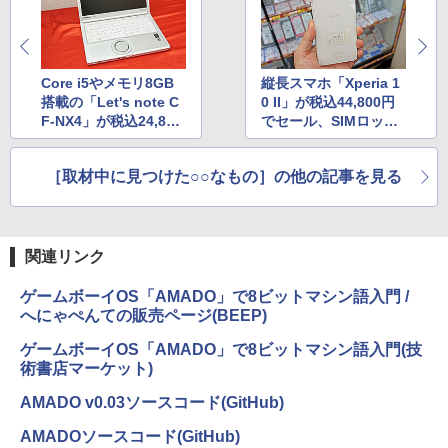
Core i5やメモリ8GB
縦長スマホ「Xperia 1
搭載の「Let's note C
0 II」が税込44,800円
F-NX4」が税込24,800
でセール、SIMロック
円でセール
解除済みの未使用品
［取材中に見つけた○○なもの］の他の記事を見る
関連リンク
ゲームボーイOS「AMADO」で8ビットマシン語入門 /
へにゃぺんての販売ページ(BEEP)
ゲームボーイOS「AMADO」で8ビットマシン語入門(技
術書店マーケット)
AMADO v0.03ソースコード(GitHub)
AMADOソースコード(GitHub)