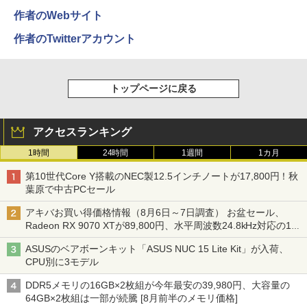
作者のWebサイト
作者のTwitterアカウント
トップページに戻る
アクセスランキング
1時間
24時間
1週間
1カ月
第10世代Core Y搭載のNEC製12.5インチノートが17,800円！秋
葉原で中古PCセール
アキバお買い得価格情報（8月6日～7日調査） お盆セール、
Radeon RX 9070 XTが89,800円、水平周波数24.8kHz対応の17
型モニターが9,801円、暑さ指数連動セール ほか
ASUSのベアボーンキット「ASUS NUC 15 Lite Kit」が入荷、
CPU別に3モデル
DDR5メモリの16GB×2枚組が今年最安の39,980円、大容量の
64GB×2枚組は一部が続騰 [8月前半のメモリ価格]