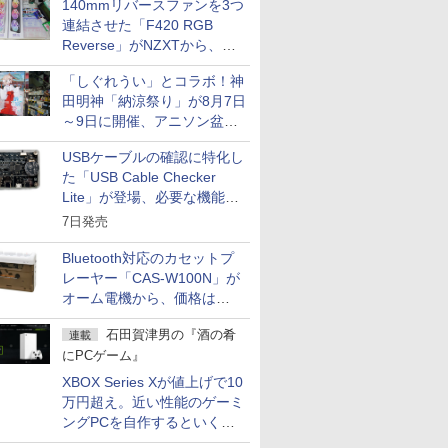
140mmリバースファンを3つ
連結させた「F420 RGB
Reverse」がNZXTから、単
一フレーム採用
「しぐれうい」とコラボ！神
田明神「納涼祭り」が8月7日
～9日に開催、アニソン盆踊
りや屋台グルメなどもあり
USBケーブルの確認に特化し
た「USB Cable Checker
Lite」が登場、必要な機能を
凝縮しコンパクトに
7日発売
Bluetooth対応のカセットプ
レーヤー「CAS-W100N」が
オーム電機から、価格は
5,940円
石田賀津男の『酒の肴
連載
にPCゲーム』
XBOX Series Xが値上げで10
万円超え。近い性能のゲーミ
ングPCを自作するといくら
になる？