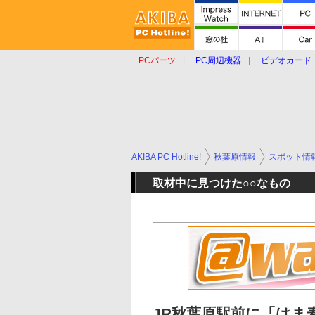
PCパーツ
PC周辺機器
ビデオカード
タブレット
おもしろグッズ
ショップ
AKIBA PC Hotline!
秋葉原情報
スポット情
取材中に見つけた○○なもの
JR秋葉原駅前に「はま寿