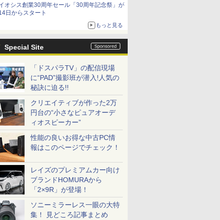
イオシス創業30周年セール「30周年記念祭」が
価格]
14日からスタート
もっと見る
Special Site
「ドスパラTV」の配信現場
に“PAD”撮影班が潜入!人気の
秘訣に迫る!!
クリエイティブが作った2万
円台の“小さなピュアオーデ
ィオスピーカー”
性能の良いお得な中古PC情
報はこのページでチェック！
レイズのプレミアムカー向け
ブランドHOMURAから
「2×9R」が登場！
ソニーミラーレス一眼の大特
集！ 見どころ記事まとめ