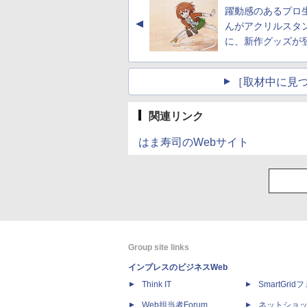
躍動感のあるプロ
▲
んがアクリルスタ
に、新作グッズが
［取材中に見つ
関連リンク
はま寿司のWebサイト
Group site links
インプレスのビジネスWeb
Think IT
SmartGri
Web担当者Forum
ネットショ