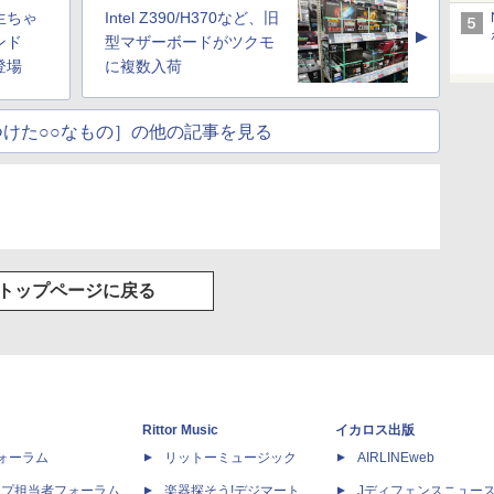
生ちゃ
Intel Z390/H370など、旧
▲
ンド
型マザーボードがツクモ
登場
に複数入荷
けた○○なもの］の他の記事を見る
トップページに戻る
Rittor Music
イカロス出版
dフォーラム
リットーミュージック
AIRLINEweb
ップ担当者フォーラム
楽器探そう!デジマート
Jディフェンスニュー