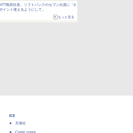
約1656kcal、総重量約527g！
NTT島田社長、ソフトバンクのセブン出資に「d
ポイント使えるようにして」
もっと見る
ICE
天海社
ス
Comic curea