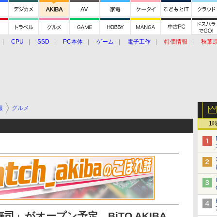
CPU
SSD
PC本体
ゲーム
電子工作
特価情報
秋葉
グルメ
イベント
価格動向
報
グルメ
1
司」がオープン予定、BiTO AKIBA