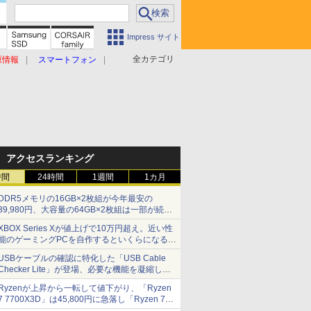
Impress サイト
全カテゴリ
原情報
スマートフォン
アクセスランキング
時間
24時間
1週間
1カ月
DDR5メモリの16GB×2枚組が今年最安の
39,980円、大容量の64GB×2枚組は一部が続騰
[8月前半のメモリ価格]
XBOX Series Xが値上げで10万円超え。近い性
能のゲーミングPCを自作するといくらになる？
【石田賀津男の『酒の肴にPCゲーム』】
USBケーブルの確認に特化した「USB Cable
Checker Lite」が登場、必要な機能を凝縮しコ
ンパクトに 7日発売
Ryzenが上昇から一転して値下がり、「Ryzen
7 7700X3D」は45,800円に急落し「Ryzen 7
7800X3D」との価格逆転解消 [8月前半のCPU