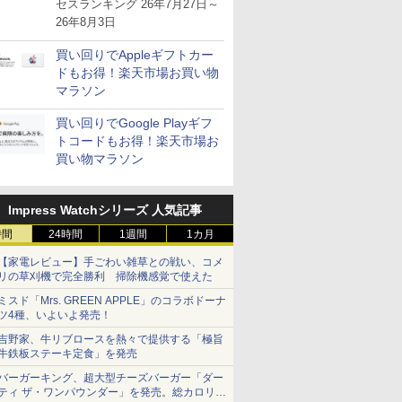
が注目を集める
セスランキング 26年7月27日～
26年8月3日
買い回りでAppleギフトカー
ドもお得！楽天市場お買い物
マラソン
買い回りでGoogle Playギフ
トコードもお得！楽天市場お
買い物マラソン
Impress Watchシリーズ 人気記事
時間
24時間
1週間
1カ月
【家電レビュー】手ごわい雑草との戦い、コメ
リの草刈機で完全勝利 掃除機感覚で使えた
ミスド「Mrs. GREEN APPLE」のコラボドーナ
ツ4種、いよいよ発売！
吉野家、牛リブロースを熱々で提供する「極旨
牛鉄板ステーキ定食」を発売
バーガーキング、超大型チーズバーガー「ダー
ティ ザ・ワンパウンダー」を発売。総カロリー