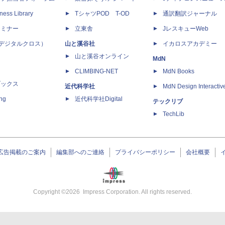
ness Library
TシャツPOD T-OD
通訳翻訳ジャーナル
セミナー
立東舎
JレスキューWeb
 X（デジタルクロス）
山と溪谷社
イカロスアカデミー
山と溪谷オンライン
MdN
CLIMBING-NET
MdN Books
ブックス
近代科学社
MdN Design Interactiv
ing
近代科学社Digital
テックリブ
TechLib
広告掲載のご案内
編集部へのご連絡
プライバシーポリシー
会社概要
Copyright ©
2026
Impress Corporation. All rights reserved.