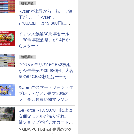
相場調査
Ryzenが上昇から一転して値
下がり、「Ryzen 7
7700X3D」は45,800円に急
落し「Ryzen 7 7800X3D」
イオシス創業30周年セール
との価格逆転解消 [8月前半の
「30周年記念祭」が14日か
CPU価格]
らスタート
相場調査
DDR5メモリの16GB×2枚組
が今年最安の39,980円、大容
量の64GB×2枚組は一部が続
騰 [8月前半のメモリ価格]
Xiaomiのスマートフォン・タ
ブレットなどが最大30%オ
フ！楽天お買い物マラソン
GeForce RTX 5070 Ti以上は
安価なモデルが売り切れ。一
部ショップがビデオカードの
購入制限を実施したニュース
AKIBA PC Hotline! 先週のアク