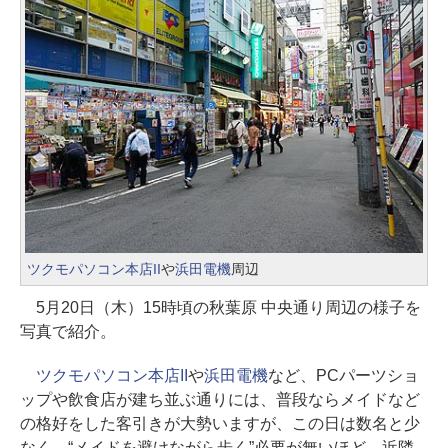
ツクモパソコン本店II
や
浜田電機
周辺
5月20日（木）15時頃の秋葉原 中央通り周辺の様子を
写真で紹介。
ツクモパソコン本店II
や
浜田電機
など、PCパーツショ
ップや飲食店が建ち並ぶ通りには、普段ならメイドなど
の格好をした客引きが大勢いますが、この日は数名と少
なく、“メイドを避けながら歩く”必要が無いほど。近隣