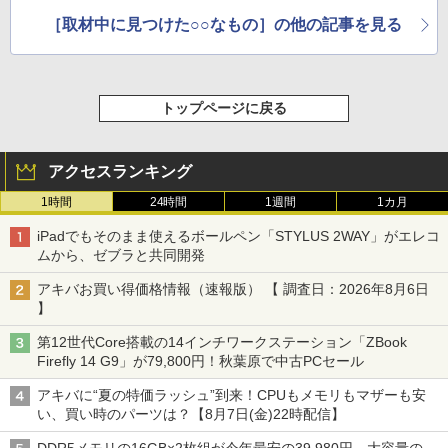
［取材中に見つけた○○なもの］の他の記事を見る
トップページに戻る
アクセスランキング
1時間
24時間
1週間
1カ月
iPadでもそのまま使えるボールペン「STYLUS 2WAY」がエレコ
ムから、ゼブラと共同開発
アキバお買い得価格情報（速報版） 【 調査日：2026年8月6日
】
第12世代Core搭載の14インチワークステーション「ZBook
Firefly 14 G9」が79,800円！秋葉原で中古PCセール
アキバに“夏の特価ラッシュ”到来！CPUもメモリもマザーも安
い、買い時のパーツは？【8月7日(金)22時配信】
DDR5メモリの16GB×2枚組が今年最安の39,980円、大容量の