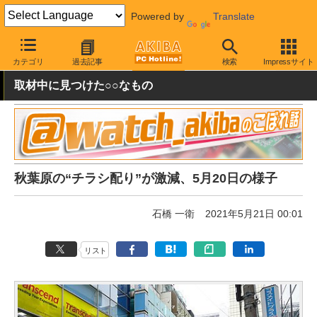
Powered by
Translate
AKIBA PC Hotline!
秋葉原情報
スポット情報
その他
カテゴリ
過去記事
検索
Impressサイト
取材中に見つけた○○なもの
秋葉原の“チラシ配り”が激減、5月20日の様子
石橋 一衛
2021年5月21日 00:01
リスト