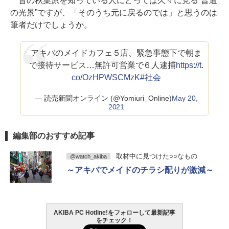
昔の秋葉原を知っている人にとっては久々に見る“普通
の光景”ですが、「そのうち元に戻るのでは」と思うのは
筆者だけでしょうか。
アキバのメイドカフェ５店、緊急事態下で朝ま
で接待サービス…無許可営業で６人逮捕
https://t.
co/OzHPWSCMzK
#社会
— 読売新聞オンライン (@Yomiuri_Online)
May 20,
2021
編集部のおすすめ記事
取材中に見つけた○○なもの
@watch_akiba
～アキバでメイドのチラシ配りが激減～
AKIBA PC Hotline!をフォローして最新記事
をチェック！