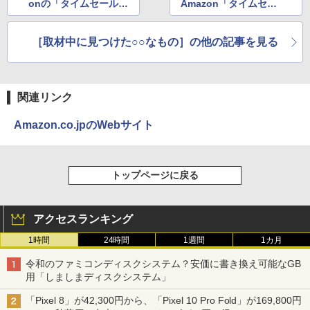
onの「タイムセール祭
Amazon「タイムセー
り」
ル祭り」でSkynewの
小型PCがお得!
［取材中に見つけた○○なもの］の他の記事を見る
関連リンク
Amazon.co.jpのWebサイト
トップページに戻る
アクセスランキング
1時間
24時間
1週間
1カ月
令和のファミコンディスクシステム？安価に書き換え可能なGB
用「しましまディスクシステム」
「Pixel 8」が42,300円から、「Pixel 10 Pro Fold」が169,800円