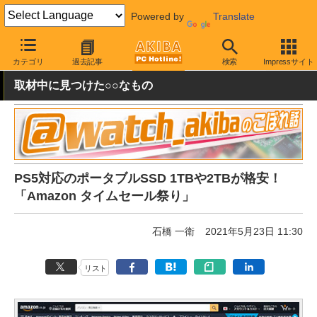
Powered by
Translate
AKIBA PC Hotline!
秋葉原情報
価格情報
特価情報
カテゴリ
過去記事
検索
Impressサイト
取材中に見つけた○○なもの
PS5対応のポータブルSSD 1TBや2TBが格安！
「Amazon タイムセール祭り」
石橋 一衛
2021年5月23日 11:30
リスト