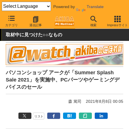
Powered by
Translate
AKIBA PC Hotline!
秋葉原情報
価格情報
特価情報
カテゴリ
過去記事
検索
Impressサイト
取材中に見つけた○○なもの
パソコンショップ アークが「Summer Splash
Sale 2021」を実施中、PCパーツやゲーミングデ
バイスのセール
森 篤司
2021年8月8日 00:05
リスト