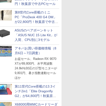
円！秋葉原で中古PCセール
第8世代Core搭載のミニ
PC「ProDesk 400 G4 DM」
が22,800円！秋葉原で中古
PCセール
ASUSのベアボーンキット
「ASUS NUC 15 Lite Kit」が
入荷、CPU別に3モデル
アキバお買い得価格情報（8
月6日～7日調査）
お盆セール、Radeon RX 9070
XTが89,800円、水平周波数
24.8kHz対応の17型モニターが
9,801円、暑さ指数連動セール
ほか
第11世代Core搭載の13.3イ
ンチ2in1「Elite Dragonfly
G2」が64,800円！秋葉原で
中古PCセール
X68000用MMCカードリーダ