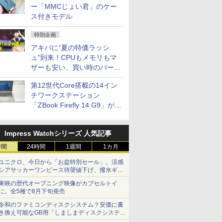
ー「MMCじょい君」のケー
ス付きモデル
特別企画
アキバに“夏の特価ラッシ
ュ”到来！CPUもメモリもマ
ザーも安い、買い時のパーツ
は？【8月7日(金)22時配信】
第12世代Core搭載の14イン
チワークステーション
「ZBook Firefly 14 G9」が
79,800円！秋葉原で中古PC
セール
Impress Watchシリーズ 人気記事
時間
24時間
1週間
1カ月
ユニクロ、今日から「お盆特別セール」。涼感
シアサッカーワンピース待望値下げ、撥水ギア
ショーツは1990円に
東映の歴代オープニング映像がカプセルトイ
に。全5種で8月下旬発売
令和のファミコンディスクシステム？安価に書
き換え可能なGB用「しましまディスクシステ
ム」