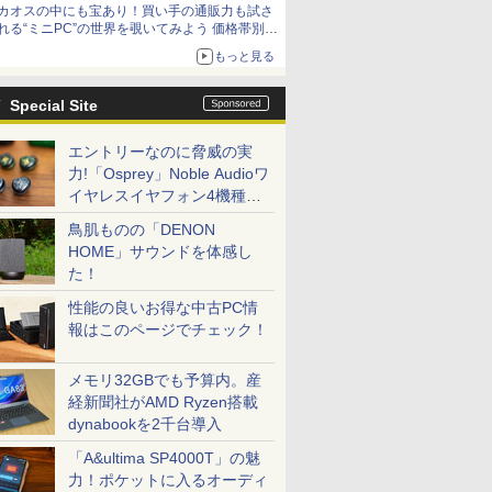
カオスの中にも宝あり！買い手の通販力も試さ
9,801円、暑さ指数連動セール ほか
れる“ミニPC”の世界を覗いてみよう 価格帯別に
仕様や特徴を整理、11製品をピックアップ text
もっと見る
by 石川 ひさよし
Special Site
エントリーなのに脅威の実
力!「Osprey」Noble Audioワ
イヤレスイヤフォン4機種を
一気に聴く
鳥肌ものの「DENON
HOME」サウンドを体感し
た！
性能の良いお得な中古PC情
報はこのページでチェック！
メモリ32GBでも予算内。産
経新聞社がAMD Ryzen搭載
dynabookを2千台導入
「A&ultima SP4000T」の魅
力！ポケットに入るオーディ