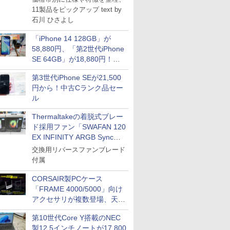
11製品をピックアップ text by
石川 ひさよし
「iPhone 14 128GB」が
58,880円、「第2世代iPhone
SE 64GB」が18,880円！中
古Bランク品セール
第3世代iPhone SEが21,500
円から！中古Cランク品セー
ル
Thermaltakeの着脱式ブレー
ド採用ファン「SWAFAN 120
EX INFINITY ARGB Sync」
に単品パッケージ
交換用リバースファンブレード
付属
CORSAIR製PCケース
「FRAME 4000/5000」向け
アクセサリが複数登場、天然
木製パネルや背面コネクタ対
第10世代Core Y搭載のNEC
応トレイなど
製12.5インチノートが17,800