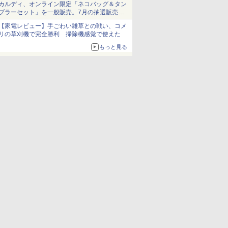
カルディ、オンライン限定「ネコバッグ＆タン
ブラーセット」を一般販売。7月の抽選販売の
当選無効分
【家電レビュー】手ごわい雑草との戦い、コメ
リの草刈機で完全勝利 掃除機感覚で使えた
もっと見る