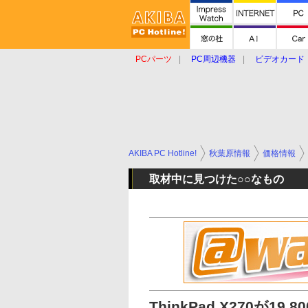
PCパーツ
PC周辺機器
ビデオカード
タブレット
おもしろグッズ
ショップ
AKIBA PC Hotline!
秋葉原情報
価格情報
取材中に見つけた○○なもの
ThinkPad X270が1