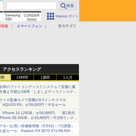
Impress サイト
全カテゴリ
原情報
スマートフォン
アクセスランキング
時間
24時間
1週間
1カ月
令和のファミコンディスクシステム？安価に書
き換え可能なGB用「しましまディスクシステ
ム」
ライカ監修カメラ搭載の6.5インチスマホ
「AQUOS R9」が39,000円！中古セール
「iPhone 14 128GB」が58,880円、「第2世代
iPhone SE 64GB」が18,880円！中古Bランク品
セール
アキバお買い得価格情報（8月6日～7日調査）
お盆セール、Radeon RX 9070 XTが89,800
円、水平周波数24.8kHz対応の17型モニターが