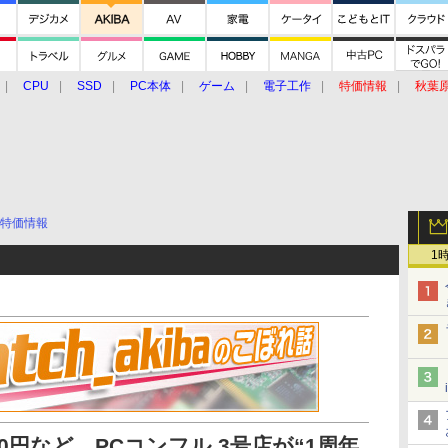
CPU
SSD
PC本体
ゲーム
電子工作
特価情報
秋葉
グルメ
イベント
価格動向
特価情報
1
9,800円など、PCコンフル 3号店が“1周年