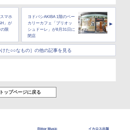
チスマホ
ヨドバシAKIBA 1階のベー
6SH」が
カリーカフェ「ブリオッ
▲
での限
シュドーレ」が8月31日に
閉店
けた○○なもの］の他の記事を見る
トップページに戻る
Rittor Music
イカロス出版