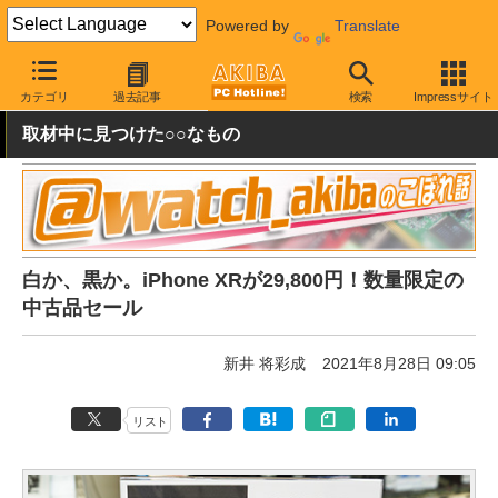
Powered by
Translate
AKIBA PC Hotline!
秋葉原情報
価格情報
特価情報
カテゴリ
過去記事
検索
Impressサイト
取材中に見つけた○○なもの
白か、黒か。iPhone XRが29,800円！数量限定の
中古品セール
新井 将彩成
2021年8月28日 09:05
リスト