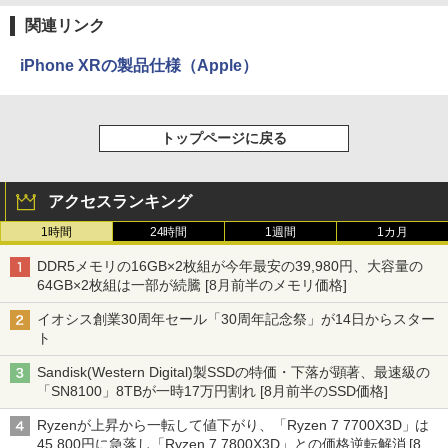
関連リンク
iPhone XRの製品仕様（Apple）
トップページに戻る
アクセスランキング
1時間
24時間
1週間
1カ月
DDR5メモリの16GB×2枚組が今年最安の39,980円、大容量の
64GB×2枚組は一部が続騰 [8月前半のメモリ価格]
イオシス創業30周年セール「30周年記念祭」が14日からスター
ト
Sandisk(Western Digital)製SSDの特価・下落が顕著、最速級の
「SN8100」8TBが一時17万円割れ [8月前半のSSD価格]
Ryzenが上昇から一転して値下がり、「Ryzen 7 7700X3D」は
45,800円に急落し「Ryzen 7 7800X3D」との価格逆転解消 [8月