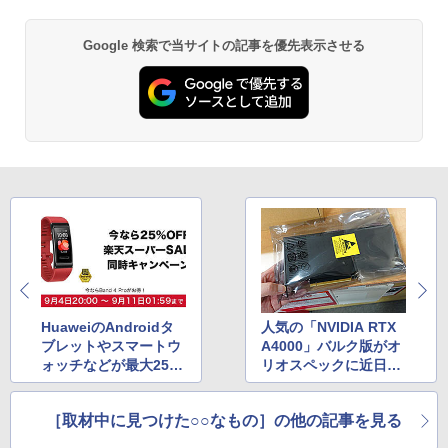
Google 検索で当サイトの記事を優先表示させる
HuaweiのAndroidタ
人気の「NVIDIA RTX
ブレットやスマートウ
A4000」バルク版がオ
ォッチなどが最大25%
リオスペックに近日再
オフ、楽天スーパーSA
入荷、1スロットでDP
LEでお得
×4
［取材中に見つけた○○なもの］の他の記事を見る