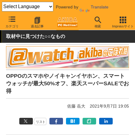
Powered by
Translate
AKIBA PC Hotline!
秋葉原情報
価格情報
特価情報
カテゴリ
過去記事
検索
Impressサイト
取材中に見つけた○○なもの
OPPOのスマホやノイキャンイヤホン、スマート
ウォッチが最大50%オフ、楽天スーパーSALEでお
得
佐藤 岳大
2021年9月7日 19:05
リスト