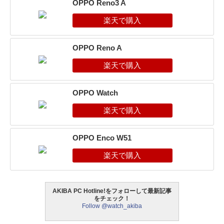
OPPO Reno3 A
OPPO Reno A
OPPO Watch
OPPO Enco W51
AKIBA PC Hotline!をフォローして最新記事
をチェック！
Follow @watch_akiba