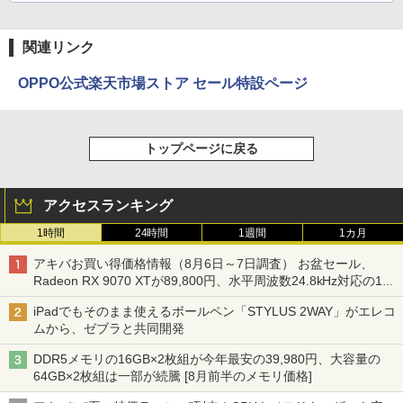
関連リンク
OPPO公式楽天市場ストア セール特設ページ
トップページに戻る
アクセスランキング
1時間
24時間
1週間
1カ月
アキバお買い得価格情報（8月6日～7日調査） お盆セール、
Radeon RX 9070 XTが89,800円、水平周波数24.8kHz対応の17
型モニターが9,801円、暑さ指数連動セール ほか
iPadでもそのまま使えるボールペン「STYLUS 2WAY」がエレコ
ムから、ゼブラと共同開発
DDR5メモリの16GB×2枚組が今年最安の39,980円、大容量の
64GB×2枚組は一部が続騰 [8月前半のメモリ価格]