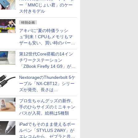
ー「MMCじょい君」のケー
ス付きモデル
特別企画
アキバに“夏の特価ラッシ
ュ”到来！CPUもメモリもマ
ザーも安い、買い時のパーツ
は？【8月7日(金)22時配信】
第12世代Core搭載の14イン
チワークステーション
「ZBook Firefly 14 G9」が
79,800円！秋葉原で中古PC
NextorageのThunderbolt 5ケ
セール
ーブル「NX-CBT12」シリー
ズが発売、長さは
30cm/50cm/1mの3種類
プロ生ちゃんグッズの新作、
手のひらサイズのミニキャン
バスが入荷。絵柄は5種類
iPadでもそのまま使えるボー
ルペン「STYLUS 2WAY」が
エレコムから、ゼブラと共同