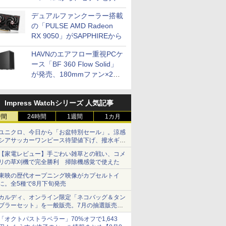
開発
デュアルファンクーラー搭載
の「PULSE AMD Radeon
RX 9050」がSAPPHIREから
HAVNのエアフロー重視PCケ
ース「BF 360 Flow Solid」
が発売、180mmファン×2搭
載
Impress Watchシリーズ 人気記事
時間
24時間
1週間
1カ月
ユニクロ、今日から「お盆特別セール」。涼感
シアサッカーワンピース待望値下げ、撥水ギア
ショーツは1990円に
【家電レビュー】手ごわい雑草との戦い、コメ
リの草刈機で完全勝利 掃除機感覚で使えた
東映の歴代オープニング映像がカプセルトイ
に。全5種で8月下旬発売
カルディ、オンライン限定「ネコバッグ＆タン
ブラーセット」を一般販売。7月の抽選販売の
当選無効分
「オクトパストラベラー」70%オフで1,643