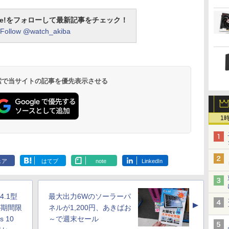
otline!をフォローして最新記事をチェック！
Follow @watch_akiba
 検索で当サイトの記事を優先表示させる
1
ェア
はてブ
note
LinkedIn
4.1型
最大出力6Wのソーラーパ
▲
が期間限
ネルが1,200円、あきばお
 10
～で週末セール