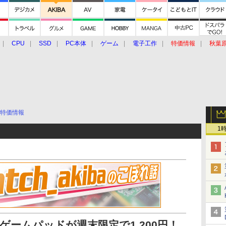
CPU
SSD
PC本体
ゲーム
電子工作
特価情報
秋葉
グルメ
イベント
価格動向
特価情報
1
h対応のゲームパッドが週末限定で1,200円！