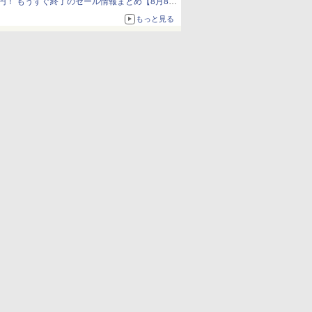
円！ もうすぐ終了のセール情報まとめ【8月8日
更新】
もっと見る
ニンテンドーeショップでは「大神 絶景版」が
67%オフで990円