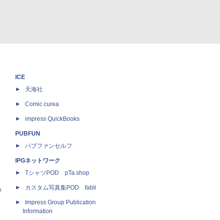
ICE
天海社
ス
Comic curea
impress QuickBooks
PUBFUN
パブファンセルフ
IPGネットワーク
TシャツPOD pTa.shop
カスタム写真集POD fabli
e
Impress Group Publication
Information