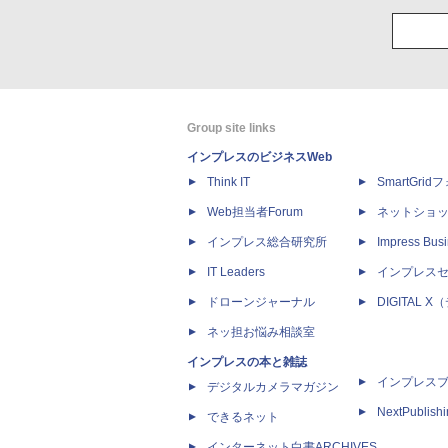
Group site links
インプレスのビジネスWeb
Think IT
SmartGri
Web担当者Forum
ネットショ
インプレス総合研究所
Impress Busi
IT Leaders
インプレス
ドローンジャーナル
DIGITAL
ネッ担お悩み相談室
インプレスの本と雑誌
インプレス
デジタルカメラマガジン
NextPublish
できるネット
インターネット白書ARCHIVES