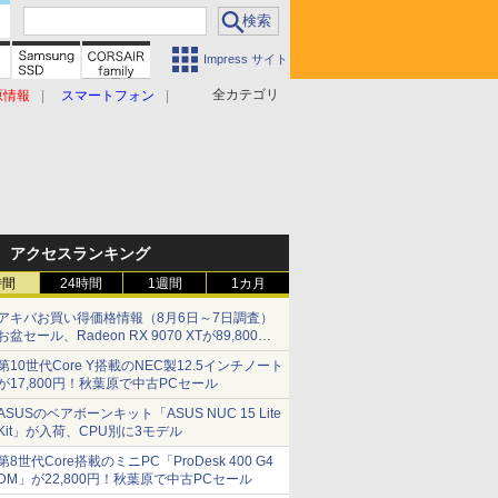
Impress サイト
全カテゴリ
原情報
スマートフォン
アクセスランキング
時間
24時間
1週間
1カ月
アキバお買い得価格情報（8月6日～7日調査）
お盆セール、Radeon RX 9070 XTが89,800
円、水平周波数24.8kHz対応の17型モニターが
第10世代Core Y搭載のNEC製12.5インチノート
9,801円、暑さ指数連動セール ほか
が17,800円！秋葉原で中古PCセール
ASUSのベアボーンキット「ASUS NUC 15 Lite
Kit」が入荷、CPU別に3モデル
第8世代Core搭載のミニPC「ProDesk 400 G4
DM」が22,800円！秋葉原で中古PCセール