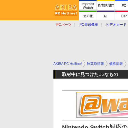
PCパーツ
PC周辺機器
ビデオカード
タブレット
おもしろグッズ
ショップ
AKIBA PC Hotline!
秋葉原情報
価格情報
取材中に見つけた○○なもの
Nintendo Switc