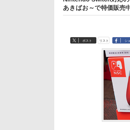
あきばお～で特価販売
ポスト
リスト
シ