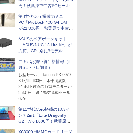
円！秋葉原で中古PCセール
第8世代Core搭載のミニ
PC「ProDesk 400 G4 DM」
が22,800円！秋葉原で中古
PCセール
ASUSのベアボーンキット
「ASUS NUC 15 Lite Kit」が
入荷、CPU別に3モデル
アキバお買い得価格情報（8
月6日～7日調査）
お盆セール、Radeon RX 9070
XTが89,800円、水平周波数
24.8kHz対応の17型モニターが
9,801円、暑さ指数連動セール
ほか
第11世代Core搭載の13.3イ
ンチ2in1「Elite Dragonfly
G2」が64,800円！秋葉原で
中古PCセール
X68000用MMCカードリーダ