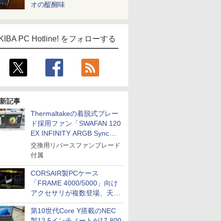
オの醍醐味
KIBA PC Hotline! をフォローする
新記事
Thermaltakeの着脱式ブレー
ド採用ファン「SWAFAN 120
EX INFINITY ARGB Sync」
に単品パッケージ
交換用リバースファンブレード
付属
CORSAIR製PCケース
「FRAME 4000/5000」向け
アクセサリが複数登場、天然
木製パネルや背面コネクタ対
第10世代Core Y搭載のNEC
応トレイなど
製12.5インチノートが17,800