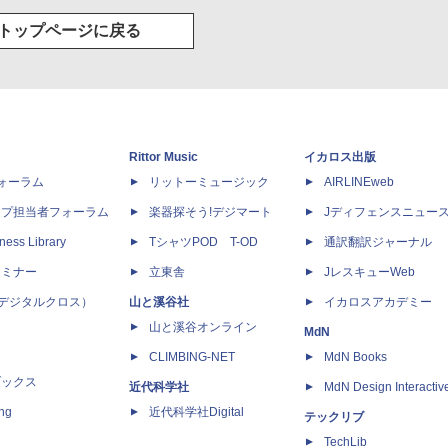
トップページに戻る
Rittor Music
イカロス出版
dフォーラム
リットーミュージック
AIRLINEweb
ップ担当者フォーラム
楽器探そう!デジマート
Jディフェンスニュー
ness Library
TシャツPOD T-OD
通訳翻訳ジャーナル
セミナー
立東舎
JレスキューWeb
 X（デジタルクロス）
山と溪谷社
イカロスアカデミー
山と溪谷オンライン
MdN
CLIMBING-NET
MdN Books
ブックス
近代科学社
MdN Design Interactiv
ing
近代科学社Digital
テックリブ
TechLib