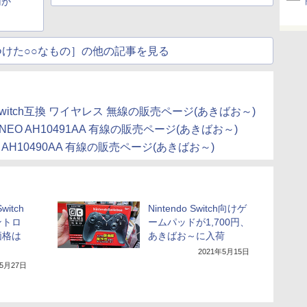
円か
けた○○なもの］の他の記事を見る
 Switch互換 ワイヤレス 無線の販売ページ(あきばお～)
NEO AH10491AA 有線の販売ページ(あきばお～)
 AH10490AA 有線の販売ページ(あきばお～)
witch
Nintendo Switch向けゲ
ントロ
ームパッドが1,700円、
価格は
あきばお～に入荷
2021年5月15日
年5月27日