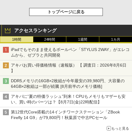
トップページに戻る
アクセスランキング
1時間
24時間
1週間
1カ月
iPadでもそのまま使えるボールペン「STYLUS 2WAY」がエレコ
ムから、ゼブラと共同開発
アキバお買い得価格情報（速報版） 【 調査日：2026年8月6日
】
DDR5メモリの16GB×2枚組が今年最安の39,980円、大容量の
64GB×2枚組は一部が続騰 [8月前半のメモリ価格]
アキバに“夏の特価ラッシュ”到来！CPUもメモリもマザーも安
い、買い時のパーツは？【8月7日(金)22時配信】
第12世代Core搭載の14インチワークステーション「ZBook
Firefly 14 G9」が79,800円！秋葉原で中古PCセール
もっと見る