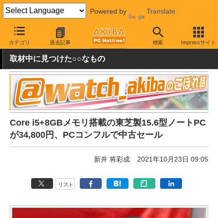
Powered by
Translate
AKIBA PC Hotline!
秋葉原情報
価格情報
特価情報
カテゴリ
過去記事
検索
Impressサイト
取材中に見つけた○○なもの
Core i5+8GBメモリ搭載の東芝製15.6型ノートPC
が34,800円、PCコンフルで中古セール
新井 将彩成
2021年10月23日 09:05
リスト