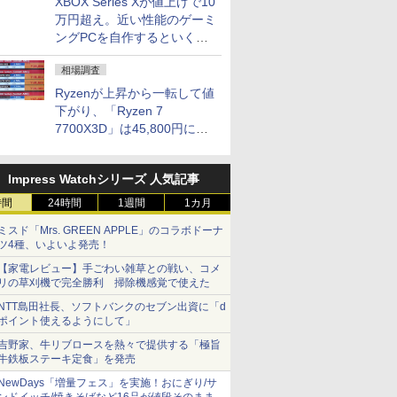
XBOX Series Xが値上げで10
万円超え。近い性能のゲーミ
ングPCを自作するといくら
になる？
相場調査
Ryzenが上昇から一転して値
下がり、「Ryzen 7
7700X3D」は45,800円に急
落し「Ryzen 7 7800X3D」
との価格逆転解消 [8月前半の
Impress Watchシリーズ 人気記事
CPU価格]
時間
24時間
1週間
1カ月
ミスド「Mrs. GREEN APPLE」のコラボドーナ
ツ4種、いよいよ発売！
【家電レビュー】手ごわい雑草との戦い、コメ
リの草刈機で完全勝利 掃除機感覚で使えた
NTT島田社長、ソフトバンクのセブン出資に「d
ポイント使えるようにして」
吉野家、牛リブロースを熱々で提供する「極旨
牛鉄板ステーキ定食」を発売
NewDays「増量フェス」を実施！おにぎり/サ