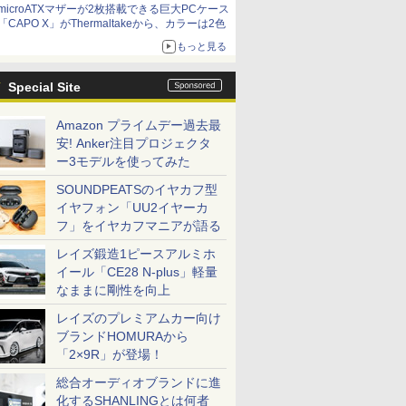
microATXマザーが2枚搭載できる巨大PCケース
「CAPO X」がThermaltakeから、カラーは2色
もっと見る
Special Site
Amazon プライムデー過去最
安! Anker注目プロジェクタ
ー3モデルを使ってみた
SOUNDPEATSのイヤカフ型
イヤフォン「UU2イヤーカ
フ」をイヤカフマニアが語る
レイズ鍛造1ピースアルミホ
イール「CE28 N-plus」軽量
なままに剛性を向上
レイズのプレミアムカー向け
ブランドHOMURAから
「2×9R」が登場！
総合オーディオブランドに進
化するSHANLINGとは何者