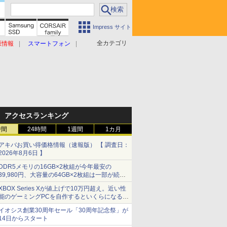
Impress サイト
全カテゴリ
原情報
スマートフォン
アクセスランキング
時間
24時間
1週間
1カ月
アキバお買い得価格情報（速報版） 【 調査日：
2026年8月6日 】
DDR5メモリの16GB×2枚組が今年最安の
39,980円、大容量の64GB×2枚組は一部が続騰
[8月前半のメモリ価格]
XBOX Series Xが値上げで10万円超え。近い性
能のゲーミングPCを自作するといくらになる？
【石田賀津男の『酒の肴にPCゲーム』】
イオシス創業30周年セール「30周年記念祭」が
14日からスタート