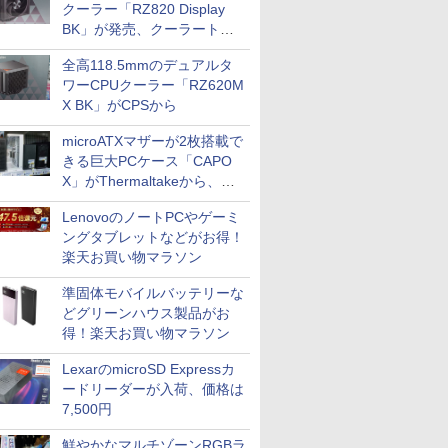
クーラー「RZ820 Display
BK」が発売、クーラートッ
プに5インチ液晶搭載
全高118.5mmのデュアルタ
ワーCPUクーラー「RZ620M
X BK」がCPSから
microATXマザーが2枚搭載で
きる巨大PCケース「CAPO
X」がThermaltakeから、カ
ラーは2色
LenovoのノートPCやゲーミ
ングタブレットなどがお得！
楽天お買い物マラソン
準固体モバイルバッテリーな
どグリーンハウス製品がお
得！楽天お買い物マラソン
LexarのmicroSD Expressカ
ードリーダーが入荷、価格は
7,500円
鮮やかなマルチゾーンRGBラ