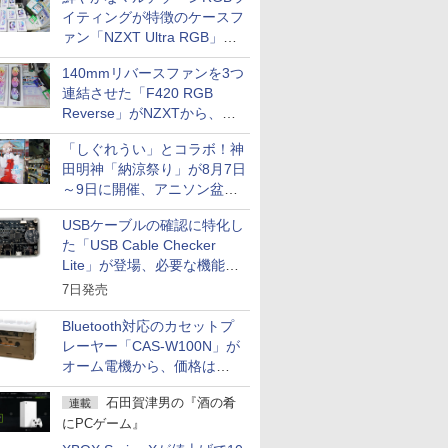
イティングが特徴のケースフ
ァン「NZXT Ultra RGB」が
発売、計8製品
140mmリバースファンを3つ
連結させた「F420 RGB
Reverse」がNZXTから、単
一フレーム採用
「しぐれうい」とコラボ！神
田明神「納涼祭り」が8月7日
～9日に開催、アニソン盆踊
りや屋台グルメなどもあり
USBケーブルの確認に特化し
た「USB Cable Checker
Lite」が登場、必要な機能を
凝縮しコンパクトに
7日発売
Bluetooth対応のカセットプ
レーヤー「CAS-W100N」が
オーム電機から、価格は
5,940円
石田賀津男の『酒の肴
連載
にPCゲーム』