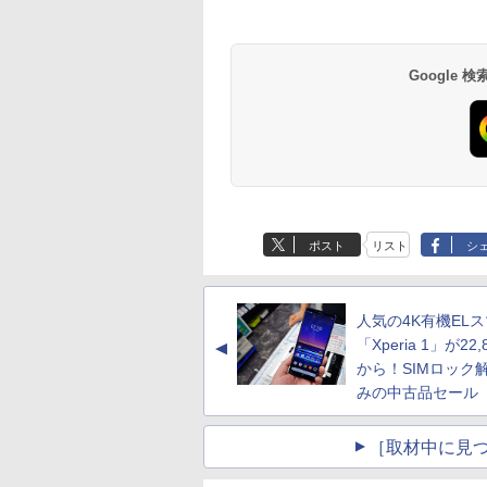
Google
ポスト
リスト
シ
人気の4K有機EL
「Xperia 1」が22,
▲
から！SIMロック
みの中古品セール
［取材中に見つ