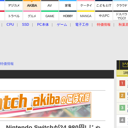
CPU
SSD
PC本体
ゲーム
電子工作
特価情報
秋葉
グルメ
イベント
価格動向
特価情報
1
円、Nintendo Switchが24,980円! じゃ