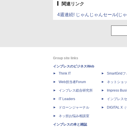
関連リンク
4週連続! じゃんじゃんセール(じゃ
Group site links
インプレスのビジネスWeb
Think IT
SmartGri
Web担当者Forum
ネットショ
インプレス総合研究所
Impress Busi
IT Leaders
インプレス
ドローンジャーナル
DIGITAL
ネッ担お悩み相談室
インプレスの本と雑誌