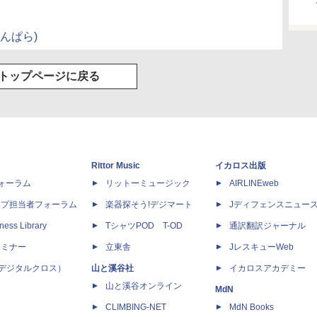
んぱら)
トップページに戻る
Rittor Music
イカロス出版
dフォーラム
リットーミュージック
AIRLINEweb
ップ担当者フォーラム
楽器探そう!デジマート
Jディフェンスニュー
ness Library
TシャツPOD T-OD
通訳翻訳ジャーナル
セミナー
立東舎
JレスキューWeb
 X（デジタルクロス）
山と溪谷社
イカロスアカデミー
山と溪谷オンライン
MdN
CLIMBING-NET
MdN Books