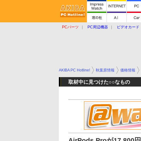
PCパーツ
PC周辺機器
ビデオカード
タブレット
おもしろグッズ
ショップ
AKIBA PC Hotline!
秋葉原情報
価格情報
取材中に見つけた○○なもの
AirPods Proが17,800