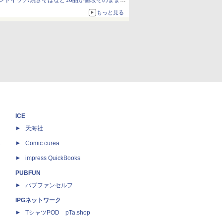
ンドイッチ/焼きそばなど16品が値段そのままで
ボリュームアップ
もっと見る
ICE
天海社
ス
Comic curea
impress QuickBooks
PUBFUN
パブファンセルフ
IPGネットワーク
TシャツPOD pTa.shop