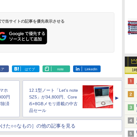
 検索で当サイトの記事を優先表示させる
ェア
はてブ
note
LinkedIn
1
スマホ
12.1型ノート「Let's note
800円
SZ5」が34,800円、Core
▲
解除済
i5+8GBメモリ搭載の中古
品セール
けた○○なもの］の他の記事を見る