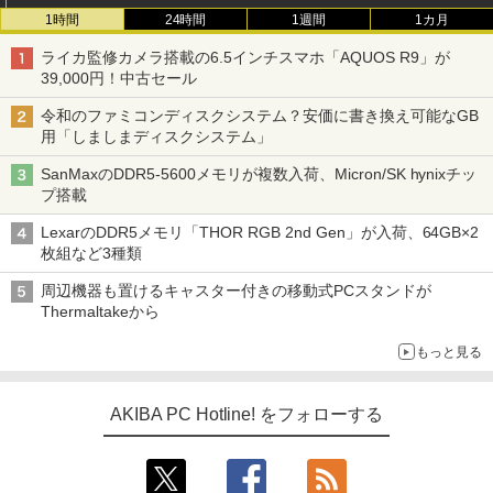
1時間
24時間
1週間
1カ月
ライカ監修カメラ搭載の6.5インチスマホ「AQUOS R9」が
39,000円！中古セール
令和のファミコンディスクシステム？安価に書き換え可能なGB
用「しましまディスクシステム」
SanMaxのDDR5-5600メモリが複数入荷、Micron/SK hynixチッ
プ搭載
LexarのDDR5メモリ「THOR RGB 2nd Gen」が入荷、64GB×2
枚組など3種類
周辺機器も置けるキャスター付きの移動式PCスタンドが
Thermaltakeから
もっと見る
AKIBA PC Hotline! をフォローする