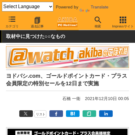
Powered by
Translate
AKIBA PC Hotline!
秋葉原情報
価格情報
特価情報
カテゴリ
過去記事
検索
Impressサイト
取材中に見つけた○○なもの
ヨドバシ.com、ゴールドポイントカード・プラス
会員限定の特別セールを12日まで実施
石橋 一衛
2021年12月10日 00:05
リスト