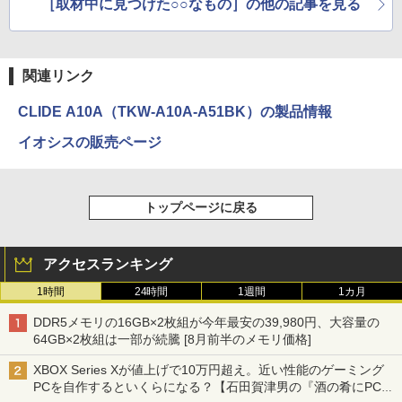
［取材中に見つけた○○なもの］の他の記事を見る
関連リンク
CLIDE A10A（TKW-A10A-A51BK）の製品情報
イオシスの販売ページ
トップページに戻る
アクセスランキング
1時間
24時間
1週間
1カ月
DDR5メモリの16GB×2枚組が今年最安の39,980円、大容量の
64GB×2枚組は一部が続騰 [8月前半のメモリ価格]
XBOX Series Xが値上げで10万円超え。近い性能のゲーミング
PCを自作するといくらになる？【石田賀津男の『酒の肴にPCゲ