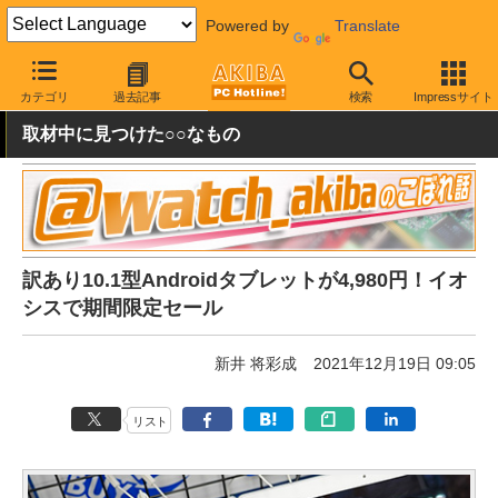
Powered by
Translate
AKIBA PC Hotline!
秋葉原情報
価格情報
特価情報
カテゴリ
過去記事
検索
Impressサイト
取材中に見つけた○○なもの
訳あり10.1型Androidタブレットが4,980円！イオ
シスで期間限定セール
新井 将彩成
2021年12月19日 09:05
リスト