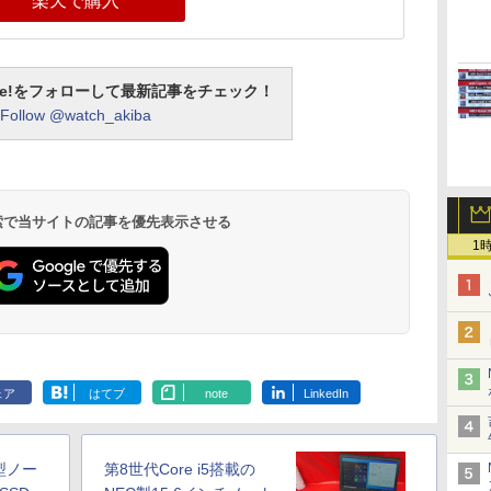
楽天で購入
otline!をフォローして最新記事をチェック！
Follow @watch_akiba
 検索で当サイトの記事を優先表示させる
1
ェア
はてブ
note
LinkedIn
型ノー
第8世代Core i5搭載の