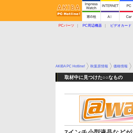
PCパーツ
PC周辺機器
ビデオカード
タブレット
おもしろグッズ
ショップ
AKIBA PC Hotline!
秋葉原情報
価格情報
取材中に見つけた○○なもの
7インチ小型液晶などが1,0