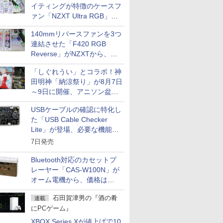
イティングが特徴のケースフ
ァン「NZXT Ultra RGB」が
発売、計8製品
140mmリバースファンを3つ
連結させた「F420 RGB
Reverse」がNZXTから、単
一フレーム採用
「しぐれうい」とコラボ！神
田明神「納涼祭り」が8月7日
～9日に開催、アニソン盆踊
りや屋台グルメなどもあり
USBケーブルの確認に特化し
た「USB Cable Checker
Lite」が登場、必要な機能を
凝縮しコンパクトに
7日発売
Bluetooth対応のカセットプ
レーヤー「CAS-W100N」が
オーム電機から、価格は
5,940円
石田賀津男の『酒の肴
連載
にPCゲーム』
XBOX Series Xが値上げで10