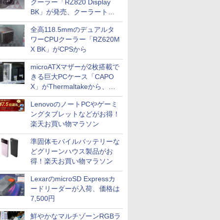
クーラー「RZ820 Display
BK」が発売、クーラートッ
プに5インチ液晶搭載
全高118.5mmのデュアルタ
ワーCPUクーラー「RZ620M
X BK」がCPSから
microATXマザーが2枚搭載で
きる巨大PCケース「CAPO
X」がThermaltakeから、カ
ラーは2色
LenovoのノートPCやゲーミ
ングタブレットなどがお得！
楽天お買い物マラソン
準固体モバイルバッテリーな
どグリーンハウス製品がお
得！楽天お買い物マラソン
LexarのmicroSD Expressカ
ードリーダーが入荷、価格は
7,500円
鮮やかなマルチゾーンRGBラ