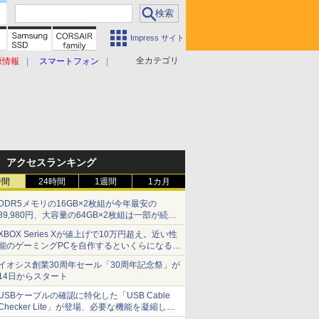
Impress サイト
全カテゴリ
原情報
スマートフォン
アクセスランキング
時間
24時間
1週間
1カ月
DDR5メモリの16GB×2枚組が今年最安の
39,980円、大容量の64GB×2枚組は一部が続騰
[8月前半のメモリ価格]
XBOX Series Xが値上げで10万円超え。近い性
能のゲーミングPCを自作するといくらになる？
【石田賀津男の『酒の肴にPCゲーム』】
イオシス創業30周年セール「30周年記念祭」が
14日からスタート
USBケーブルの確認に特化した「USB Cable
Checker Lite」が登場、必要な機能を凝縮しコ
ンパクトに 7日発売