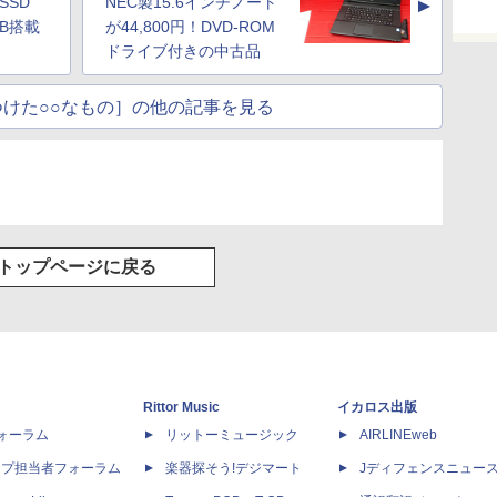
SSD
NEC製15.6インチノート
▲
GB搭載
が44,800円！DVD-ROM
ドライブ付きの中古品
けた○○なもの］の他の記事を見る
トップページに戻る
Rittor Music
イカロス出版
dフォーラム
リットーミュージック
AIRLINEweb
ップ担当者フォーラム
楽器探そう!デジマート
Jディフェンスニュー