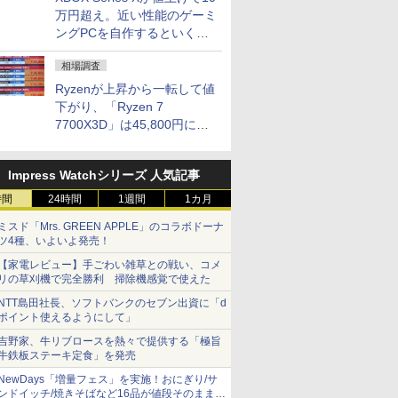
万円超え。近い性能のゲーミ
ングPCを自作するといくら
になる？
相場調査
Ryzenが上昇から一転して値
下がり、「Ryzen 7
7700X3D」は45,800円に急
落し「Ryzen 7 7800X3D」
との価格逆転解消 [8月前半の
Impress Watchシリーズ 人気記事
CPU価格]
時間
24時間
1週間
1カ月
ミスド「Mrs. GREEN APPLE」のコラボドーナ
ツ4種、いよいよ発売！
【家電レビュー】手ごわい雑草との戦い、コメ
リの草刈機で完全勝利 掃除機感覚で使えた
NTT島田社長、ソフトバンクのセブン出資に「d
ポイント使えるようにして」
吉野家、牛リブロースを熱々で提供する「極旨
牛鉄板ステーキ定食」を発売
NewDays「増量フェス」を実施！おにぎり/サ
ンドイッチ/焼きそばなど16品が値段そのままで