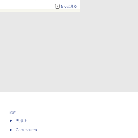
ボリュームアップ
もっと見る
ICE
天海社
ス
Comic curea