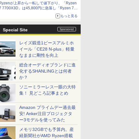
Ryzenが上昇から一転して値下がり、「Ryzen
7 7700X3D」は45,800円に急落し「Ryzen 7
7800X3D」との価格逆転解消 [8月前半のCPU
もっと見る
価格]
Special Site
レイズ鍛造1ピースアルミホ
イール「CE28 N-plus」軽量
なままに剛性を向上
総合オーディオブランドに進
化するSHANLINGとは何者
か？
ソニーミラーレス一眼の大特
集！ 見どころ記事まとめ
Amazon プライムデー過去最
安! Anker注目プロジェクタ
ー3モデルを使ってみた
メモリ32GBでも予算内。産
経新聞社がAMD Ryzen搭載