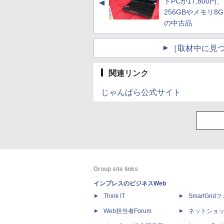
トPCが17,800円、
▲
256GBやメモリ8
の中古品
［取材中に見つ
関連リンク
じゃんぱら公式サイト
Group site links
インプレスのビジネスWeb
Think IT
SmartGri
Web担当者Forum
ネットショ