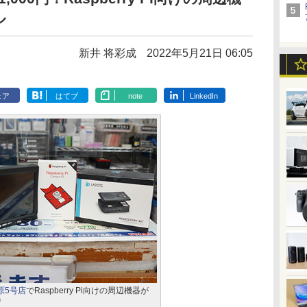
ル
新井 将彩成
2022年5月21日 06:05
ェア
はてブ
note
LinkedIn
原5号店
でRaspberry Pi向けの周辺機器が
中