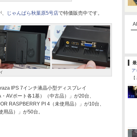
が、
じゃんぱら秋葉原5号店
で特価販売中です。
A
最
ア
レイ
【
za IPS 7インチ液晶小型ディスプレイ
・VGA・AVポート各1基）（中古品）」が20台、
T FOR RASPBERRY PI 4（未使用品）」が10台、
V2（未使用品）」が50台。