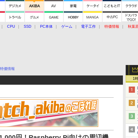
CPU
SSD
PC本体
ゲーム
電子工作
特価情報
秋葉
グルメ
イベント
価格動向
特価情報
1
00円！Raspberry Pi向けの周辺機