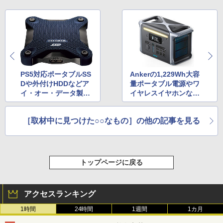
PS5対応ポータブルSS
Ankerの1,229Wh大容
Dや外付けHDDなどア
量ポータブル電源やワ
イ・オー・データ製品
イヤレスイヤホンなど
がお得！Amazonタイ
がお得！Amazonタイ
ムセール祭り
ムセール祭り
［取材中に見つけた○○なもの］の他の記事を見る
トップページに戻る
アクセスランキング
1時間
24時間
1週間
1カ月