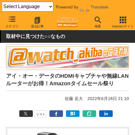
Powered by
Translate
AKIBA PC Hotline!
秋葉原情報
価格情報
特価情報
カテゴリ
過去記事
検索
Impressサイト
取材中に見つけた○○なもの
アイ・オー・データのHDMIキャプチャや無線LAN
ルーターがお得！Amazonタイムセール祭り
佐藤 岳大
2022年6月18日 21:10
リスト