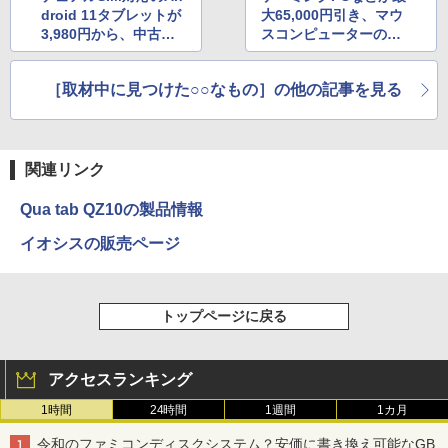
droid 11タブレットが
大65,000円引き、マウ
3,980円から、中古品
スコンピューターの
が大量入荷！
「秋の大感謝セール 第
1弾」
［取材中に見つけた○○なもの］の他の記事を見る
関連リンク
Qua tab QZ10の製品情報
イオシスの販売ページ
トップページに戻る
アクセスランキング
1時間
24時間
1週間
1カ月
令和のファミコンディスクシステム？安価に書き換え可能なGB