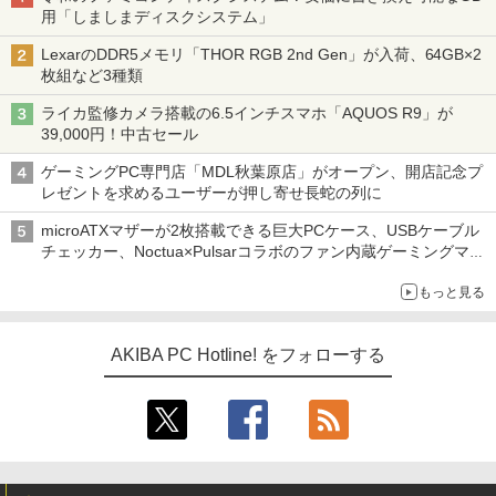
用「しましまディスクシステム」
LexarのDDR5メモリ「THOR RGB 2nd Gen」が入荷、64GB×2
枚組など3種類
ライカ監修カメラ搭載の6.5インチスマホ「AQUOS R9」が
39,000円！中古セール
ゲーミングPC専門店「MDL秋葉原店」がオープン、開店記念プ
レゼントを求めるユーザーが押し寄せ長蛇の列に
microATXマザーが2枚搭載できる巨大PCケース、USBケーブル
チェッカー、Noctua×Pulsarコラボのファン内蔵ゲーミングマウ
ス、キーボード配布に多数の人が殺到 ほか 秋葉原の気になるニ
もっと見る
ュース（8月3日～9日分）
AKIBA PC Hotline! をフォローする