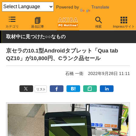
Powered by
Translate
AKIBA PC Hotline!
秋葉原情報
価格情報
特価情報
カテゴリ
過去記事
検索
Impressサイト
取材中に見つけた○○なもの
京セラの10.1型Androidタブレット「Qua tab
QZ10」が10,800円、Cランク品セール
石橋 一衛
2022年9月28日 11:11
リスト