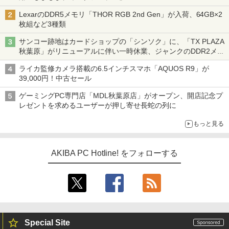
LexarのDDR5メモリ「THOR RGB 2nd Gen」が入荷、64GB×2
枚組など3種類
サンコー跡地はカードショップの「シンソク」に、「TX PLAZA
秋葉原」がリニューアルに伴い一時休業、ジャンクのDDR2メモ
リが100円で販売など～ 最近の秋葉原 ～
ライカ監修カメラ搭載の6.5インチスマホ「AQUOS R9」が
39,000円！中古セール
ゲーミングPC専門店「MDL秋葉原店」がオープン、開店記念プ
レゼントを求めるユーザーが押し寄せ長蛇の列に
もっと見る
AKIBA PC Hotline! をフォローする
Special Site