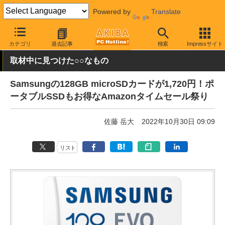
Powered by
Translate
AKIBA PC Hotline!
秋葉原情報
価格情報
特価情報
カテゴリ
過去記事
検索
Impressサイト
取材中に見つけた○○なもの
Samsungの128GB microSDカードが1,720円！ポ
ータブルSSDもお得なAmazonタイムセール祭り
佐藤 岳大
2022年10月30日 09:09
リスト