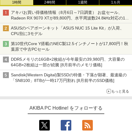
1時間
24時間
1週間
1カ月
アキバお買い得価格情報（8月6日～7日調査） お盆セール、
Radeon RX 9070 XTが89,800円、水平周波数24.8kHz対応の17
型モニターが9,801円、暑さ指数連動セール ほか
ASUSのベアボーンキット「ASUS NUC 15 Lite Kit」が入荷、
CPU別に3モデル
第10世代Core Y搭載のNEC製12.5インチノートが17,800円！秋
葉原で中古PCセール
DDR5メモリの16GB×2枚組が今年最安の39,980円、大容量の
64GB×2枚組は一部が続騰 [8月前半のメモリ価格]
Sandisk(Western Digital)製SSDの特価・下落が顕著、最速級の
「SN8100」8TBが一時17万円割れ [8月前半のSSD価格]
もっと見る
AKIBA PC Hotline! をフォローする