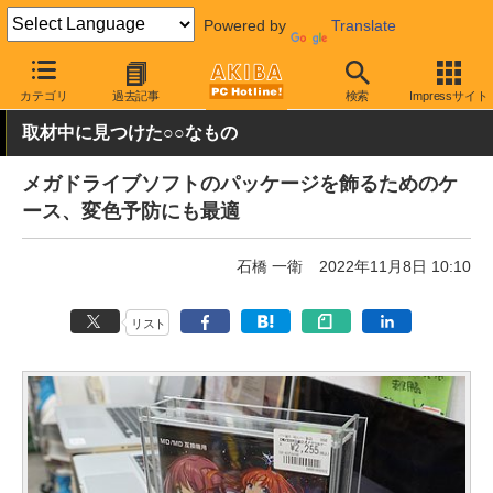
Powered by
Translate
AKIBA PC Hotline!
ガジェット
ゲーム機関連
カテゴリ
過去記事
検索
Impressサイト
取材中に見つけた○○なもの
メガドライブソフトのパッケージを飾るためのケ
ース、変色予防にも最適
石橋 一衛
2022年11月8日 10:10
リスト