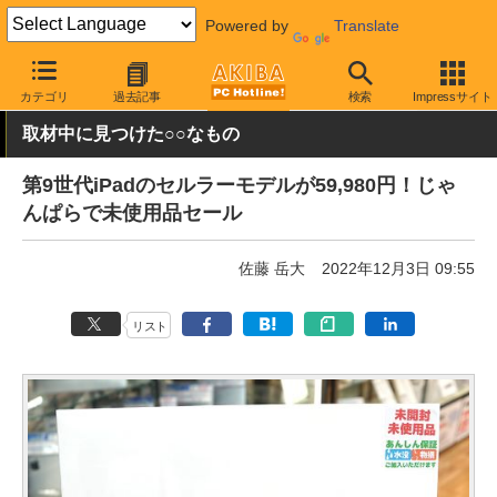
Powered by
Translate
AKIBA PC Hotline!
秋葉原情報
価格情報
特価情報
カテゴリ
過去記事
検索
Impressサイト
取材中に見つけた○○なもの
第9世代iPadのセルラーモデルが59,980円！じゃ
んぱらで未使用品セール
佐藤 岳大
2022年12月3日 09:55
リスト