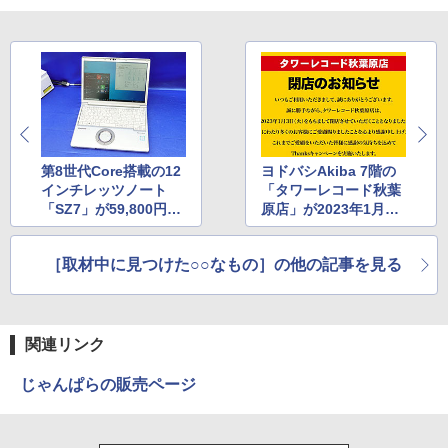
第8世代Core搭載の12
ヨドバシAkiba 7階の
インチレッツノート
「タワーレコード秋葉
「SZ7」が59,800円な
原店」が2023年1月3
ど、PCコンフルで中古
日に閉店
品セール
［取材中に見つけた○○なもの］の他の記事を見る
関連リンク
じゃんぱらの販売ページ