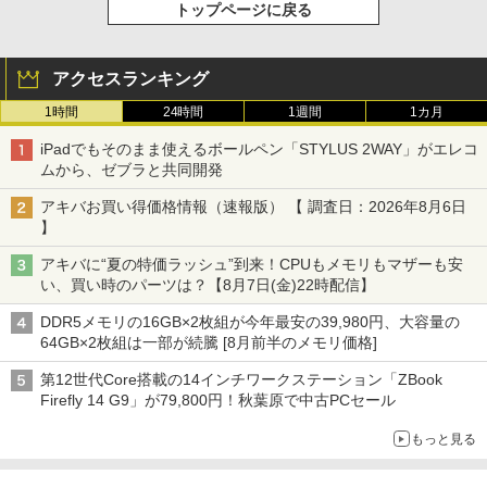
トップページに戻る
アクセスランキング
1時間
24時間
1週間
1カ月
iPadでもそのまま使えるボールペン「STYLUS 2WAY」がエレコ
ムから、ゼブラと共同開発
アキバお買い得価格情報（速報版） 【 調査日：2026年8月6日
】
アキバに“夏の特価ラッシュ”到来！CPUもメモリもマザーも安
い、買い時のパーツは？【8月7日(金)22時配信】
DDR5メモリの16GB×2枚組が今年最安の39,980円、大容量の
64GB×2枚組は一部が続騰 [8月前半のメモリ価格]
第12世代Core搭載の14インチワークステーション「ZBook
Firefly 14 G9」が79,800円！秋葉原で中古PCセール
もっと見る