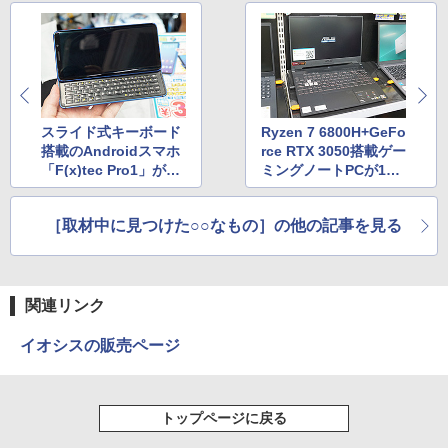
スライド式キーボード
Ryzen 7 6800H+GeFo
搭載のAndroidスマホ
rce RTX 3050搭載ゲー
「F(x)tec Pro1」が39,
ミングノートPCが119,
800円、未使用品が大
799円など、数量限定
量入荷！
セール
［取材中に見つけた○○なもの］の他の記事を見る
関連リンク
イオシスの販売ページ
トップページに戻る