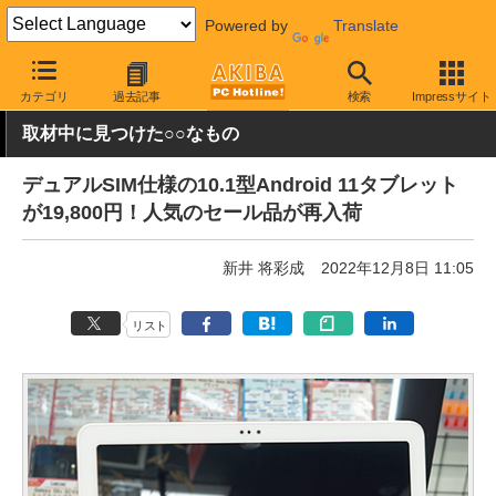
Powered by
Translate
AKIBA PC Hotline!
秋葉原情報
価格情報
特価情報
カテゴリ
過去記事
検索
Impressサイト
取材中に見つけた○○なもの
デュアルSIM仕様の10.1型Android 11タブレット
が19,800円！人気のセール品が再入荷
新井 将彩成
2022年12月8日 11:05
リスト