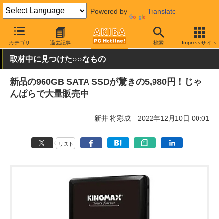
Powered by
Translate
AKIBA PC Hotline!
秋葉原情報
価格情報
特価情報
カテゴリ
過去記事
検索
Impressサイト
取材中に見つけた○○なもの
新品の960GB SATA SSDが驚きの5,980円！じゃ
んぱらで大量販売中
新井 将彩成
2022年12月10日 00:01
リスト