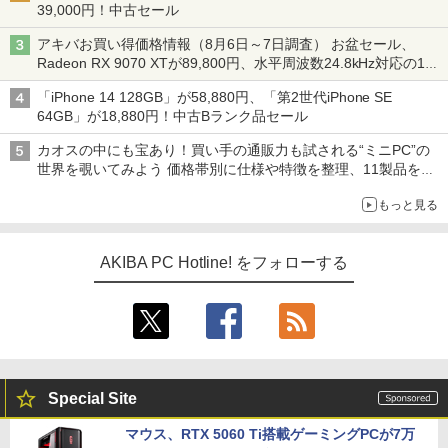
39,000円！中古セール
アキバお買い得価格情報（8月6日～7日調査） お盆セール、
Radeon RX 9070 XTが89,800円、水平周波数24.8kHz対応の17
型モニターが9,801円、暑さ指数連動セール ほか
「iPhone 14 128GB」が58,880円、「第2世代iPhone SE
64GB」が18,880円！中古Bランク品セール
カオスの中にも宝あり！買い手の通販力も試される“ミニPC”の
世界を覗いてみよう 価格帯別に仕様や特徴を整理、11製品をピ
ックアップ text by 石川 ひさよし
もっと見る
AKIBA PC Hotline! をフォローする
Special Site
マウス、RTX 5060 Ti搭載ゲーミングPCが7万