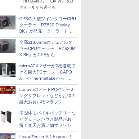
『HITMAN 3』『Civ VII』の3
タイトルから選べる
CPSの大型ツインタワーCPU
クーラー「RZ820 Display
BK」が発売、クーラートッ
プに5インチ液晶搭載
全高118.5mmのデュアルタ
ワーCPUクーラー「RZ620M
X BK」がCPSから
microATXマザーが2枚搭載で
きる巨大PCケース「CAPO
X」がThermaltakeから、カ
ラーは2色
LenovoのノートPCやゲーミ
ングタブレットなどがお得！
楽天お買い物マラソン
準固体モバイルバッテリーな
どグリーンハウス製品がお
得！楽天お買い物マラソン
LexarのmicroSD Expressカ