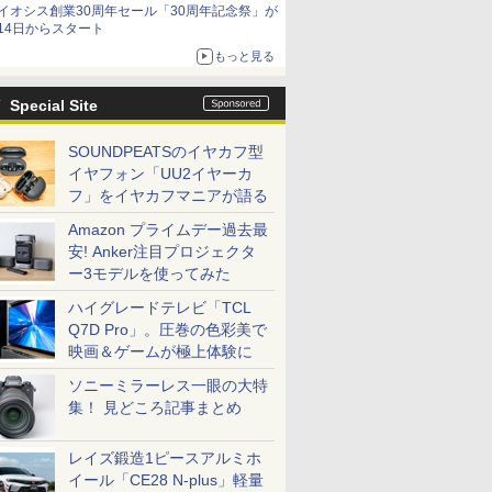
イオシス創業30周年セール「30周年記念祭」が
14日からスタート
もっと見る
Special Site
SOUNDPEATSのイヤカフ型
イヤフォン「UU2イヤーカ
フ」をイヤカフマニアが語る
Amazon プライムデー過去最
安! Anker注目プロジェクタ
ー3モデルを使ってみた
ハイグレードテレビ「TCL
Q7D Pro」。圧巻の色彩美で
映画＆ゲームが極上体験に
ソニーミラーレス一眼の大特
集！ 見どころ記事まとめ
レイズ鍛造1ピースアルミホ
イール「CE28 N-plus」軽量