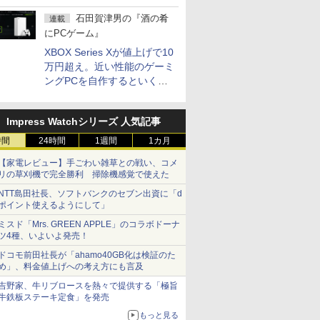
5,940円
石田賀津男の『酒の肴
連載
にPCゲーム』
XBOX Series Xが値上げで10
万円超え。近い性能のゲーミ
ングPCを自作するといくら
になる？
Impress Watchシリーズ 人気記事
時間
24時間
1週間
1カ月
【家電レビュー】手ごわい雑草との戦い、コメ
リの草刈機で完全勝利 掃除機感覚で使えた
NTT島田社長、ソフトバンクのセブン出資に「d
ポイント使えるようにして」
ミスド「Mrs. GREEN APPLE」のコラボドーナ
ツ4種、いよいよ発売！
ドコモ前田社長が「ahamo40GB化は検証のた
め」、料金値上げへの考え方にも言及
吉野家、牛リブロースを熱々で提供する「極旨
牛鉄板ステーキ定食」を発売
もっと見る