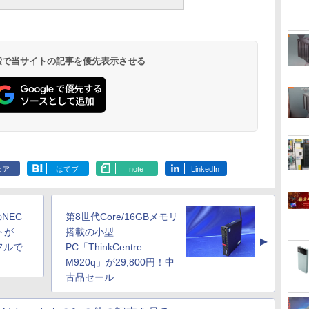
 検索で当サイトの記事を優先表示させる
ェア
はてブ
note
LinkedIn
NEC
第8世代Core/16GBメモリ
トが
搭載の小型
▲
ンフルで
PC「ThinkCentre
M920q」が29,800円！中
古品セール