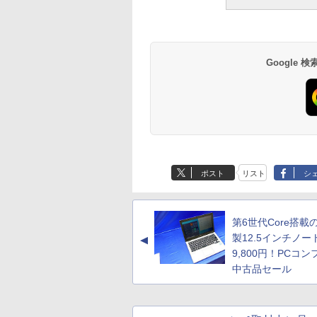
Google
ポスト
リスト
シ
第6世代Core搭載の
製12.5インチノー
▲
9,800円！PCコ
中古品セール