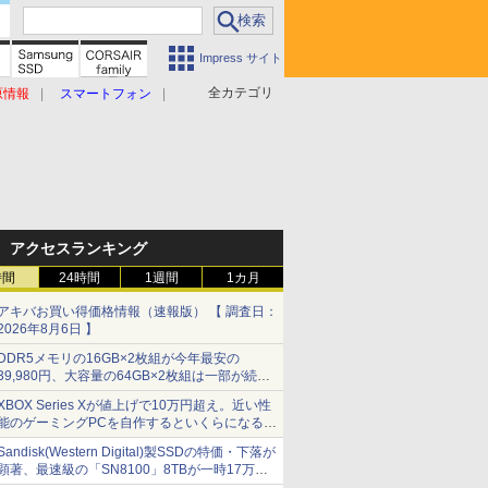
Impress サイト
全カテゴリ
原情報
スマートフォン
アクセスランキング
時間
24時間
1週間
1カ月
アキバお買い得価格情報（速報版） 【 調査日：
2026年8月6日 】
DDR5メモリの16GB×2枚組が今年最安の
39,980円、大容量の64GB×2枚組は一部が続騰
[8月前半のメモリ価格]
XBOX Series Xが値上げで10万円超え。近い性
能のゲーミングPCを自作するといくらになる？
【石田賀津男の『酒の肴にPCゲーム』】
Sandisk(Western Digital)製SSDの特価・下落が
顕著、最速級の「SN8100」8TBが一時17万円
割れ [8月前半のSSD価格]