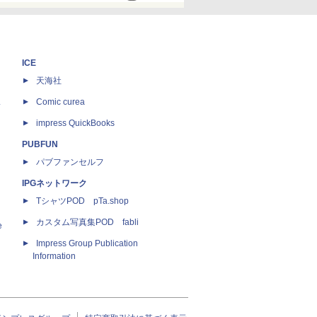
ICE
天海社
ス
Comic curea
impress QuickBooks
PUBFUN
パブファンセルフ
IPGネットワーク
TシャツPOD pTa.shop
カスタム写真集POD fabli
e
Impress Group Publication
Information