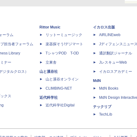
Rittor Music
イカロス出版
dフォーラム
リットーミュージック
AIRLINEweb
ップ担当者フォーラム
楽器探そう!デジマート
Jディフェンスニュー
ness Library
TシャツPOD T-OD
通訳翻訳ジャーナル
セミナー
立東舎
JレスキューWeb
 X（デジタルクロス）
山と溪谷社
イカロスアカデミー
山と溪谷オンライン
MdN
CLIMBING-NET
MdN Books
ブックス
近代科学社
MdN Design Interactiv
ing
近代科学社Digital
テックリブ
TechLib