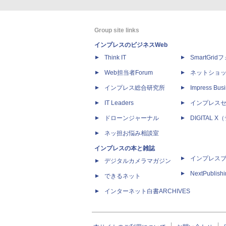
Group site links
インプレスのビジネスWeb
Think IT
SmartGri
Web担当者Forum
ネットショ
インプレス総合研究所
Impress Busi
IT Leaders
インプレス
ドローンジャーナル
DIGITAL
ネッ担お悩み相談室
インプレスの本と雑誌
インプレス
デジタルカメラマガジン
NextPublish
できるネット
インターネット白書ARCHIVES