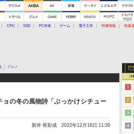
CPU
SSD
PC本体
ゲーム
電子工作
特価情報
秋葉
グルメ
イベント
価格動向
報
グルメ
1
チョの冬の風物詩「ぶっかけシチュー
新井 将彩成
2022年12月16日 11:30