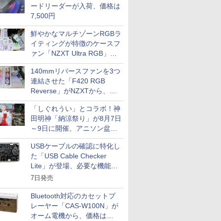
ードリーダーが入荷、価格は
7,500円
鮮やかなマルチゾーンRGBラ
イティングが特徴のケースフ
ァン「NZXT Ultra RGB」が
発売、計8製品
140mmリバースファンを3つ
連結させた「F420 RGB
Reverse」がNZXTから、単
一フレーム採用
「しぐれうい」とコラボ！神
田明神「納涼祭り」が8月7日
～9日に開催、アニソン盆踊
りや屋台グルメなどもあり
USBケーブルの確認に特化し
た「USB Cable Checker
Lite」が登場、必要な機能を
凝縮しコンパクトに
7日発売
Bluetooth対応のカセットプ
レーヤー「CAS-W100N」が
オーム電機から、価格は