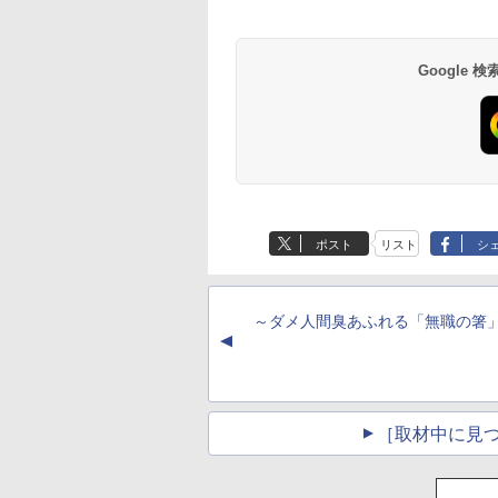
Google
ポスト
リスト
シ
～ダメ人間臭あふれる「無職の箸
▲
［取材中に見つ