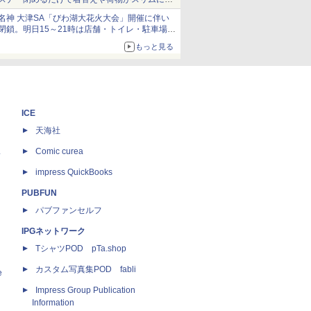
とまる
名神 大津SA「びわ湖大花火大会」開催に伴い
閉鎖。明日15～21時は店舗・トイレ・駐車場の
利用不可
もっと見る
ICE
天海社
ス
Comic curea
impress QuickBooks
PUBFUN
パブファンセルフ
IPGネットワーク
TシャツPOD pTa.shop
カスタム写真集POD fabli
e
Impress Group Publication
Information