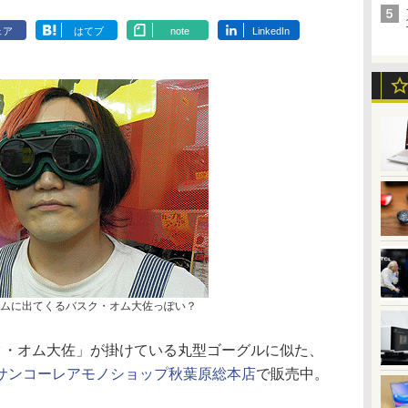
ェア
はてブ
note
LinkedIn
ダムに出てくるバスク・オム大佐っぽい？
・オム大佐」が掛けている丸型ゴーグルに似た、
サンコーレアモノショップ秋葉原総本店
で販売中。