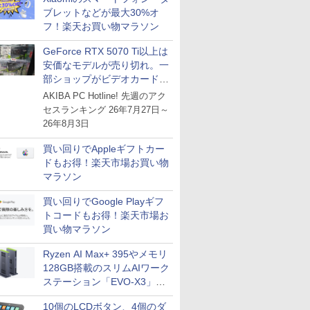
ブレットなどが最大30%オ
フ！楽天お買い物マラソン
GeForce RTX 5070 Ti以上は
安価なモデルが売り切れ。一
部ショップがビデオカードの
購入制限を実施したニュース
AKIBA PC Hotline! 先週のアク
が注目を集める
セスランキング 26年7月27日～
26年8月3日
買い回りでAppleギフトカー
ドもお得！楽天市場お買い物
マラソン
買い回りでGoogle Playギフ
トコードもお得！楽天市場お
買い物マラソン
Ryzen AI Max+ 395やメモリ
128GB搭載のスリムAIワーク
ステーション「EVO-X3」が
GMKtecから
10個のLCDボタン、4個のダ