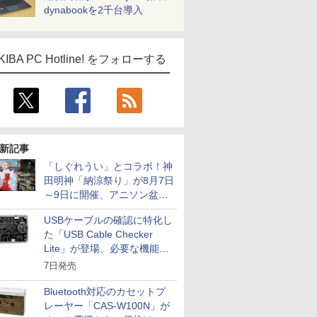
dynabookを2千台導入
KIBA PC Hotline! をフォローする
新記事
「しぐれうい」とコラボ！神
田明神「納涼祭り」が8月7日
～9日に開催、アニソン盆踊
りや屋台グルメなどもあり
USBケーブルの確認に特化し
た「USB Cable Checker
Lite」が登場、必要な機能を
凝縮しコンパクトに
7日発売
Bluetooth対応のカセットプ
レーヤー「CAS-W100N」が