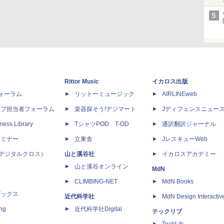
Rittor Music
イカロス出版
dフォーラム
リットーミュージック
AIRLINEweb
ップ担当者フォーラム
楽器探そう!デジマート
Jディフェンスニュー
ness Library
TシャツPOD T-OD
通訳翻訳ジャーナル
セミナー
立東舎
JレスキューWeb
 X（デジタルクロス）
山と溪谷社
イカロスアカデミー
山と溪谷オンライン
MdN
CLIMBING-NET
MdN Books
ブックス
近代科学社
MdN Design Interactiv
ing
近代科学社Digital
テックリブ