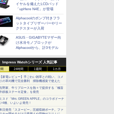
イヤルを備えたLCDパッド
「upHere N4E」が登場
Alphacoolのポンプ付きフラ
ットタイプリザーバーやリー
クテスターが入荷
ASUS・GIGABYTEマザー向
け水冷モノブロックが
Alphacoolから、計3モデル
Impress Watchシリーズ 人気記事
時間
24時間
1週間
1カ月
【家電レビュー】手ごわい雑草との戦い、コメ
リの草刈機で完全勝利 掃除機感覚で使えた
吉野家、牛リブロースを熱々で提供する「極旨
牛鉄板ステーキ定食」を発売
ミスド「Mrs. GREEN APPLE」のコラボドーナ
ツ4種、いよいよ発売！
本日発売「スヌーピー」圧縮収納ポーチ。ファ
スナー閉めるだけで着替えや荷物がスリムにま