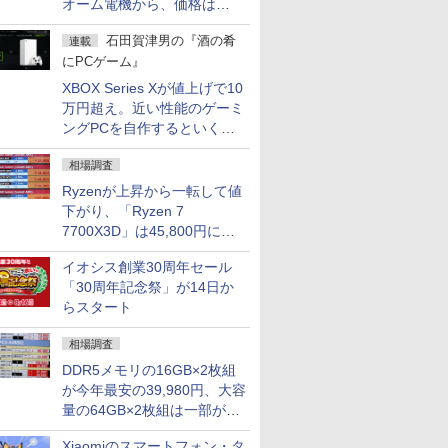
オーム電機から、価格は
5,940円
石田賀津男の『酒の肴
連載
にPCゲーム』
XBOX Series Xが値上げで10
万円超え。近い性能のゲーミ
ングPCを自作するといくら
になる？
相場調査
Ryzenが上昇から一転して値
下がり、「Ryzen 7
7700X3D」は45,800円に急
落し「Ryzen 7 7800X3D」
イオシス創業30周年セール
との価格逆転解消 [8月前半の
「30周年記念祭」が14日か
CPU価格]
らスタート
相場調査
DDR5メモリの16GB×2枚組
が今年最安の39,980円、大容
量の64GB×2枚組は一部が続
騰 [8月前半のメモリ価格]
Xiaomiのスマートフォン・タ