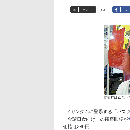
ポスト
リスト
シ
装着時はZガン
Zガンダムに登場する「バスク
「金環日食向け」の観察眼鏡が
価格は280円。