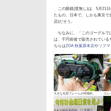
この眼鏡(度無し)は、5月21
たもの。日本で、しかも東京で
店)だそう。
ちなみに、「このゴーグルでは
は、千円前後で販売されている
ちらは
ZOA 秋葉原本店
や
ソフマ
大きな丸型フレームが特徴的。
ゴム