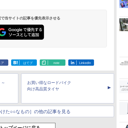
 検索で当サイトの記事を優先表示させる
ェア
はてブ
note
LinkedIn
」～
お買い得なロードバイク
▲
向け高品質タイヤ
けた○○なもの］の他の記事を見る
トップページに戻る