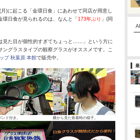
日(月)に起こる「金環日食」にあわせて同店が用意し
金環日食が見られるのは、なんと「
173年ぶり
」(同
A
見た目が個性的すぎてちょっと……」という方に
サングラスタイプの観察グラスがオススメです。こ
ップ 秋葉原 本館
で販売中。
最
バンド付き。
横から見た装着時の様子。