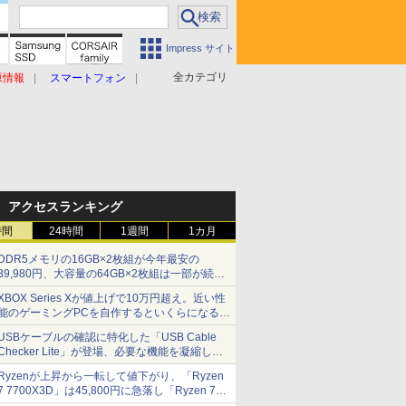
Impress サイト
全カテゴリ
原情報
スマートフォン
アクセスランキング
時間
24時間
1週間
1カ月
DDR5メモリの16GB×2枚組が今年最安の
39,980円、大容量の64GB×2枚組は一部が続騰
[8月前半のメモリ価格]
XBOX Series Xが値上げで10万円超え。近い性
能のゲーミングPCを自作するといくらになる？
【石田賀津男の『酒の肴にPCゲーム』】
USBケーブルの確認に特化した「USB Cable
Checker Lite」が登場、必要な機能を凝縮しコ
ンパクトに 7日発売
Ryzenが上昇から一転して値下がり、「Ryzen
7 7700X3D」は45,800円に急落し「Ryzen 7
7800X3D」との価格逆転解消 [8月前半のCPU