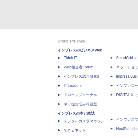
Group site links
インプレスのビジネスWeb
Think IT
SmartGri
Web担当者Forum
ネットショ
インプレス総合研究所
Impress Busi
IT Leaders
インプレス
ドローンジャーナル
DIGITAL
ネッ担お悩み相談室
インプレスの本と雑誌
インプレス
デジタルカメラマガジン
NextPublish
できるネット