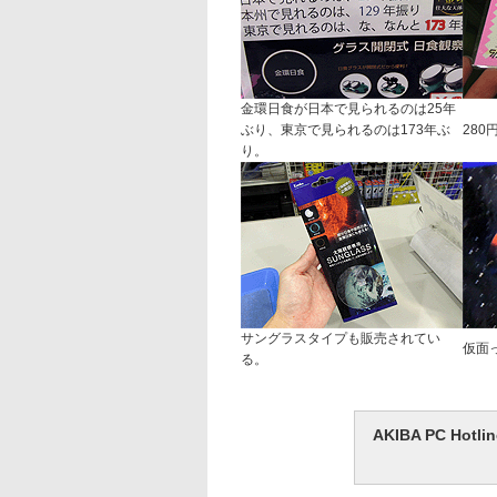
金環日食が日本で見られるのは25年
ぶり、東京で見られるのは173年ぶ
280
り。
サングラスタイプも販売されてい
仮面
る。
AKIBA PC H