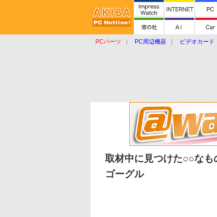
PCパーツ
PC周辺機器
ビデオカード
タブレット
おもしろグッズ
ショップ
取材中に見つけた○○なも
ゴーグル