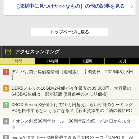
［取材中に見つけた○○なもの］の他の記事を見る
トップページに戻る
アクセスランキング
1時間
24時間
1週間
1カ月
アキバお買い得価格情報（速報版） 【 調査日：2026年8月6日
】
DDR5メモリの16GB×2枚組が今年最安の39,980円、大容量の
64GB×2枚組は一部が続騰 [8月前半のメモリ価格]
XBOX Series Xが値上げで10万円超え。近い性能のゲーミング
PCを自作するといくらになる？【石田賀津男の『酒の肴にPCゲ
ーム』】
イオシス創業30周年セール「30周年記念祭」が14日からスター
ト
microATXマザーが2枚搭載できる巨大PCケース「CAPO X」が