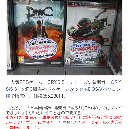
人気FPSゲーム「CRYSIS」シリーズの最新作「
CRY
SIS 3
」のPC版海外パッケージが
ツクモDOS/Vパソコン
館
で販売中。価格は5,280円。
ただし、「日本国内版の発売日である3月7日(木)まではプレイ
できない」(同店)ということなので要注意。
※2/23 20:35追記:記事掲載後に同店が「日本語言語は選択出来な
かったが、プレイはできた」と
告知
したため、タイトルと内容を
一部修正しました。