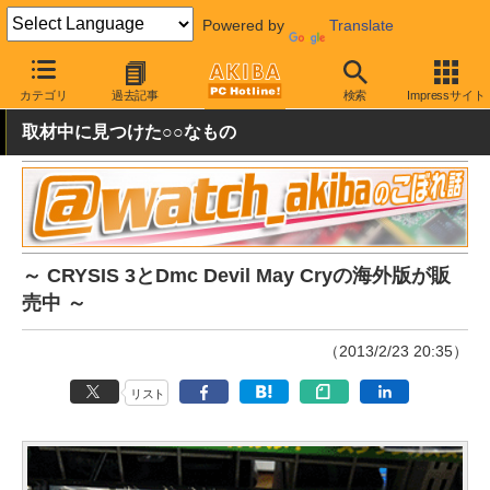
Powered by
Translate
AKIBA PC Hotline!
PC本体・ソフト
ソフト・PCゲーム
PCゲ
カテゴリ
過去記事
検索
Impressサイト
取材中に見つけた○○なもの
～ CRYSIS 3とDmc Devil May Cryの海外版が販
売中 ～
（2013/2/23 20:35）
リスト